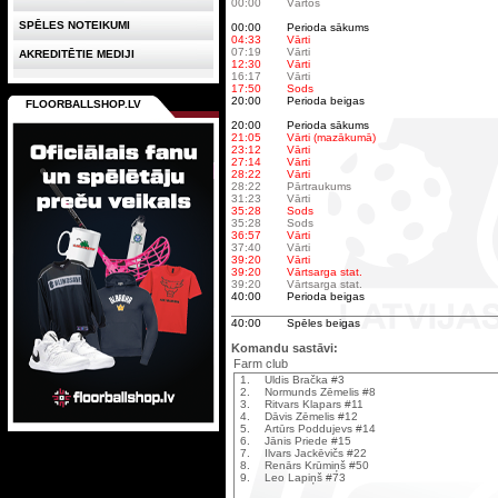
00:00
Vārtos
SPĒLES NOTEIKUMI
00:00
Perioda sākums
04:33
Vārti
07:19
Vārti
AKREDITĒTIE MEDIJI
12:30
Vārti
16:17
Vārti
17:50
Sods
20:00
Perioda beigas
FLOORBALLSHOP.LV
20:00
Perioda sākums
21:05
Vārti (mazākumā)
23:12
Vārti
27:14
Vārti
28:22
Vārti
28:22
Pārtraukums
31:23
Vārti
35:28
Sods
35:28
Sods
36:57
Vārti
37:40
Vārti
39:20
Vārti
39:20
Vārtsarga stat.
39:20
Vārtsarga stat.
40:00
Perioda beigas
40:00
Spēles beigas
Komandu sastāvi:
Farm club
1.
Uldis Bračka #3
2.
Normunds Zēmelis #8
3.
Ritvars Klapars #11
4.
Dāvis Zēmelis #12
5.
Artūrs Poddujevs #14
6.
Jānis Priede #15
7.
Ilvars Jackēvičs #22
8.
Renārs Krūmiņš #50
9.
Leo Lapiņš #73