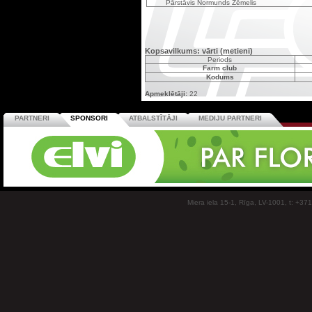
Pārstāvis Normunds Zēmelis
Kopsavilkums: vārti (metieni)
Periods
Farm club
Kodums
Apmeklētāji:
22
PARTNERI
SPONSORI
ATBALSTĪTĀJI
MEDIJU PARTNERI
Miera iela 15-1, Rīga, LV-1001, t: +37