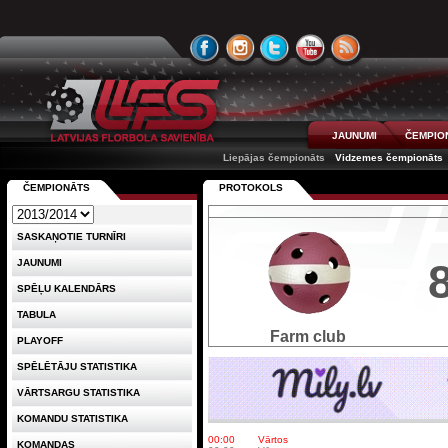
JAUNUMI
ČEMPIO
Liepājas čempionāts
Vidzemes čempionāts
ČEMPIONĀTS
PROTOKOLS
SASKAŅOTIE TURNĪRI
JAUNUMI
SPĒĻU KALENDĀRS
TABULA
Farm club
PLAYOFF
SPĒLĒTĀJU STATISTIKA
VĀRTSARGU STATISTIKA
KOMANDU STATISTIKA
00:00
Vārtos
KOMANDAS