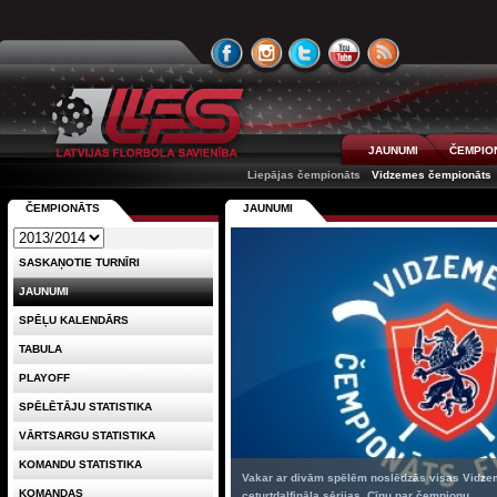
JAUNUMI
ČEMPIO
Liepājas čempionāts
Vidzemes čempionāts
ČEMPIONĀTS
JAUNUMI
SASKAŅOTIE TURNĪRI
JAUNUMI
SPĒĻU KALENDĀRS
TABULA
PLAYOFF
SPĒLĒTĀJU STATISTIKA
VĀRTSARGU STATISTIKA
KOMANDU STATISTIKA
Vakar ar divām spēlēm noslēdzās visas Vidze
KOMANDAS
ceturtdaļfināla sērijas. Cīņu par čempionu ...