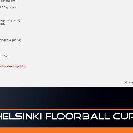
ts komandām.
026" grupas
nger (4 pret 4)
enger
nger (4 pret 4)
 Fun
 un Fun
ifloorballcup.fi/en
Helsin