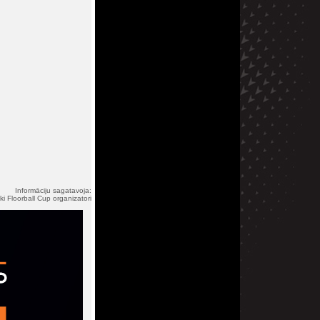
Informāciju sagatavoja:
ki Floorball Cup organizatori