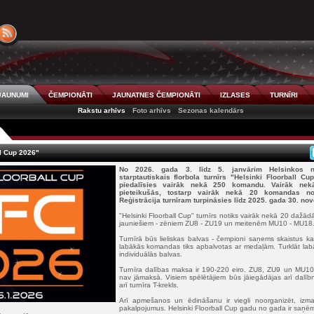
JAUNUMI
ČEMPIONĀTI
JAUNATNES ČEMPIONĀTI
IZLASES
TURNĪRI
Rakstu arhīvs
Foto arhīvs
Sezonas kalendārs
ll Cup 2026"
No 2026. gada 3. līdz 5. janvārim Helsinkos no
starptautiskais florbola turnīrs "Helsinki Floorball C
piedalīsies vairāk nekā 250 komandu. Vairāk ne
pieteikušās, tostarp vairāk nekā 20 komandas no
Reģistrācija turnīram turpināsies līdz 2025. gada 30. no
"Helsinki Floorball Cup" turnīrs notiks vairāk nekā 20 daž
jauniešiem - zēniem ZU8 - ZU19 un meitenēm MU10 - MU18
Turnīrā būs lieliskas balvas - čempioni saņems skaistus ka
labākās komandas tiks apbalvotas ar medaļām. Turklāt labā
individuālās balvas.
Turnīra dalības maksa ir 190-220 eiro. ZU8, ZU9 un MU10 
nav jāmaksā. Visiem spēlētājiem būs jāiegādājas arī dalībni
arī turnīra T-krekls.
Arī apmešanos un ēdināšanu ir viegli noorganizēt, izman
pakalpojumus. Helsinki Floorball Cup gadu no gada ir saņēm