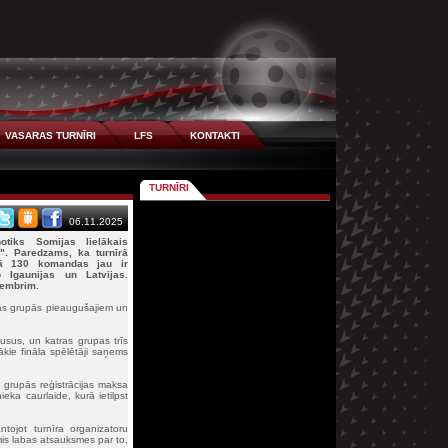
VASARAS TURNĪRI
LFS
KONTAKTI
TURNĪRI
06.11.2025
tiks Somijas lielākais
up". Paredzams, ka turnīrā
kā 130 komandas jau ir
 Igaunijas un Latvijas.
vembrim.
ādās grupās pieaugušajiem un
.
usus, un katras grupas trīs
kie fināla spēlētāji saņems
grupās reģistrācijas maksa
eka caurlaide, kurā ietilpst
tojot turnīra organizatoru
is labas atsauksmes par to,