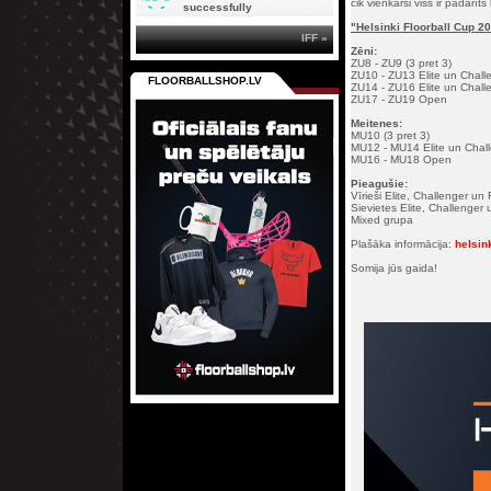
cik vienkārši viss ir padarī
successfully
"Helsinki Floorball Cup 2
IFF »
Zēni:
ZU8 - ZU9 (3 pret 3)
ZU10 - ZU13 Elite un Challe
FLOORBALLSHOP.LV
ZU14 - ZU16 Elite un Chall
ZU17 - ZU19 Open
Meitenes:
MU10 (3 pret 3)
MU12 - MU14 Elite un Challe
MU16 - MU18 Open
Pieagušie:
Vīrieši Elite, Challenger un
Sievietes Elite, Challenger
Mixed grupa
Plašāka informācija:
helsink
Somija jūs gaida!