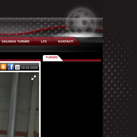
VASARAS TURNĪRI
LFS
KONTAKTI
TURNĪRI
19.04.2026