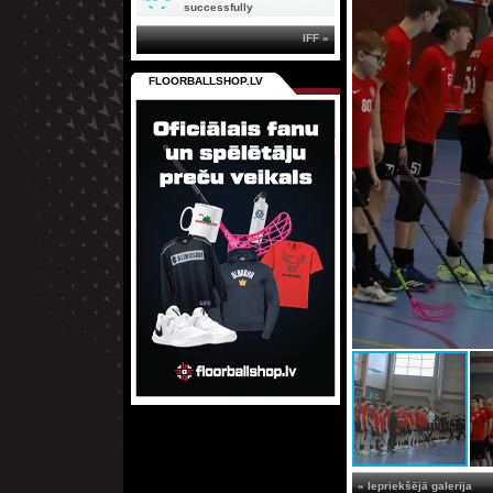
successfully
IFF »
FLOORBALLSHOP.LV
« Iepriekšējā galerija