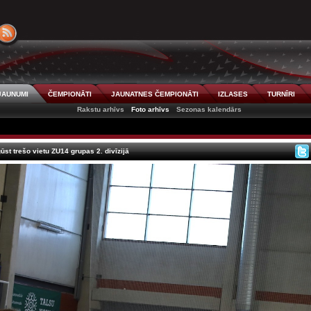
JAUNUMI
ČEMPIONĀTI
JAUNATNES ČEMPIONĀTI
IZLASES
TURNĪRI
Rakstu arhīvs
Foto arhīvs
Sezonas kalendārs
st trešo vietu ZU14 grupas 2. divīzijā