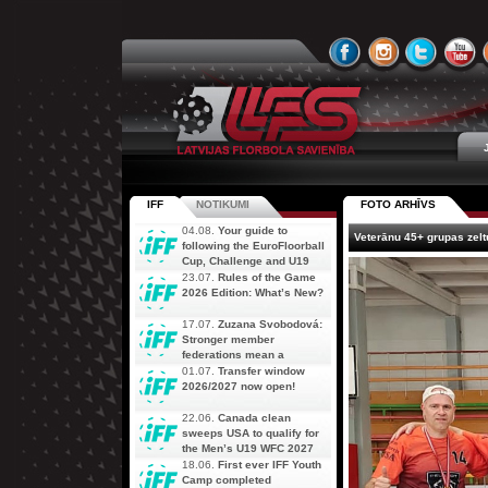
IFF
NOTIKUMI
FOTO ARHĪVS
04.08.
Your guide to
Veterānu 45+ grupas zel
following the EuroFloorball
Cup, Challenge and U19
AOFC Qualifiers
23.07.
Rules of the Game
simultaneously
2026 Edition: What’s New?
17.07.
Zuzana Svobodová:
Stronger member
federations mean a
stronger future for floorball
01.07.
Transfer window
2026/2027 now open!
22.06.
Canada clean
sweeps USA to qualify for
the Men’s U19 WFC 2027
18.06.
First ever IFF Youth
Camp completed