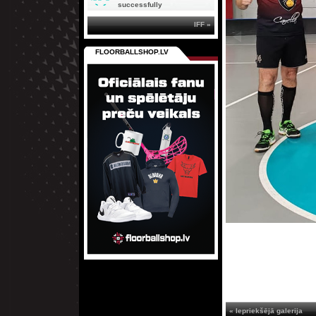
successfully
IFF »
FLOORBALLSHOP.LV
« Iepriekšējā galerija