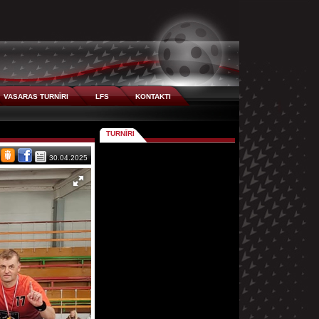
VASARAS TURNĪRI
LFS
KONTAKTI
TURNĪRI
30.04.2025