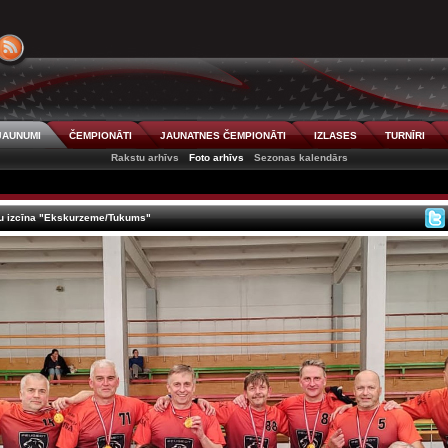
JAUNUMI
ČEMPIONĀTI
JAUNATNES ČEMPIONĀTI
IZLASES
TURNĪRI
Rakstu arhīvs
Foto arhīvs
Sezonas kalendārs
tu izcīna "Ekskurzeme/Tukums"