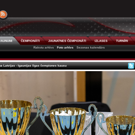
JAUNUMI
ČEMPIONĀTI
JAUNATNES ČEMPIONĀTI
IZLASES
TURNĪRI
Rakstu arhīvs
Foto arhīvs
Sezonas kalendārs
na Latvijas - Igaunijas līgas čempiones kausu