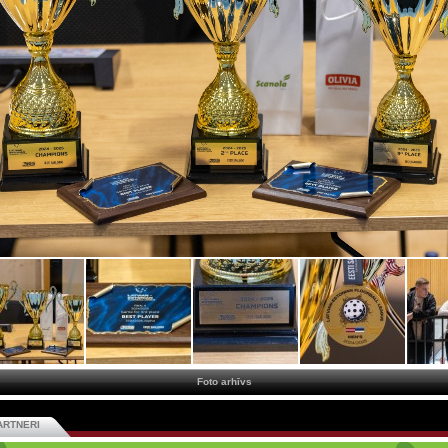
Foto arhīvs
ARTNERI