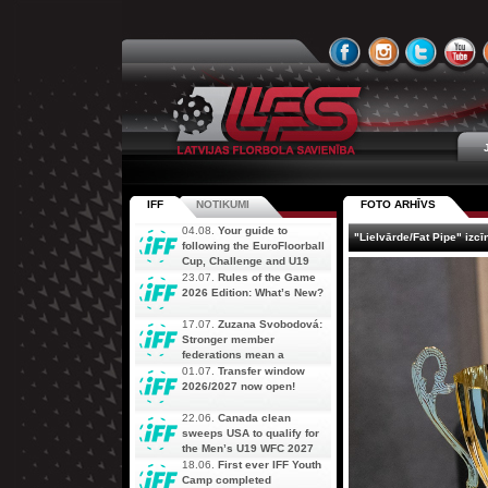
IFF
NOTIKUMI
FOTO ARHĪVS
04.08.
Your guide to
"Lielvārde/Fat Pipe" izcī
following the EuroFloorball
Cup, Challenge and U19
AOFC Qualifiers
23.07.
Rules of the Game
simultaneously
2026 Edition: What’s New?
17.07.
Zuzana Svobodová:
Stronger member
federations mean a
stronger future for floorball
01.07.
Transfer window
2026/2027 now open!
22.06.
Canada clean
sweeps USA to qualify for
the Men’s U19 WFC 2027
18.06.
First ever IFF Youth
Camp completed