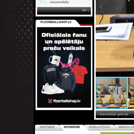
successfully
IFF »
FLOORBALLSHOP.LV
« Iepriekšējā galerija
PARTNERI
SPONSORI
ATBALSTĪTĀJI
MEDIJU P