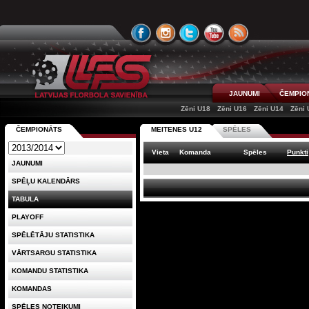
JAUNUMI
ČEMPIO
Zēni U18
Zēni U16
Zēni U14
Zēni 
ČEMPIONĀTS
MEITENES U12
SPĒLES
Vieta
Komanda
Spēles
Punkti
JAUNUMI
SPĒĻU KALENDĀRS
TABULA
PLAYOFF
SPĒLĒTĀJU STATISTIKA
VĀRTSARGU STATISTIKA
KOMANDU STATISTIKA
KOMANDAS
SPĒLES NOTEIKUMI