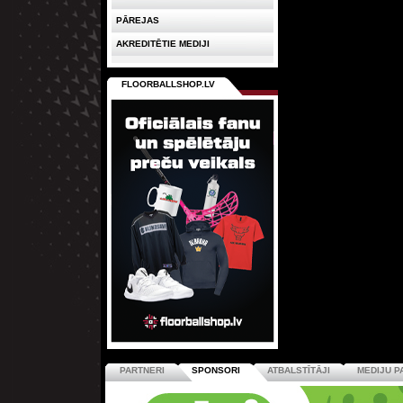
PĀREJAS
AKREDITĒTIE MEDIJI
FLOORBALLSHOP.LV
PARTNERI
SPONSORI
ATBALSTĪTĀJI
MEDIJU P