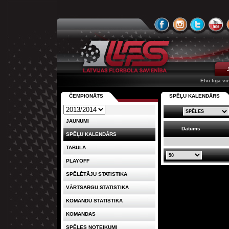
Elvi līga vī
ČEMPIONĀTS
SPĒĻU KALENDĀRS
JAUNUMI
Datums
SPĒĻU KALENDĀRS
TABULA
PLAYOFF
SPĒLĒTĀJU STATISTIKA
VĀRTSARGU STATISTIKA
KOMANDU STATISTIKA
KOMANDAS
SPĒLES NOTEIKUMI