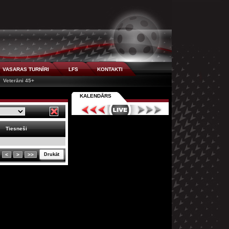
VASARAS TURNĪRI
LFS
KONTAKTI
Veterāni 45+
KALENDĀRS
Tiesneši
<
>
>>
Drukāt