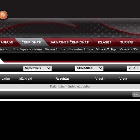
JAUNUMI
ČEMPIONĀTI
JAUNATNES ČEMPIONĀTI
IZLASES
TURNĪRI
riešiem
Elvi līga sievietēm
Vīrieši 1. līga
Sievietes 1. līga
Vīrieši 2. līga
Veterāni 35+
Laiks
Mājnieki
Rezultāts
Viesi
Vieta
Kalendārs... lūdzu uzgaidiet
<<