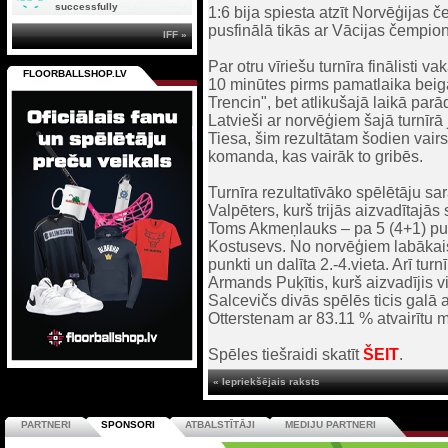
successfully
1:6 bija spiesta atzīt Norvēģijas 
pusfinālā tikās ar Vācijas čempio
IFF »
Par otru vīriešu turnīra finālisti 
FLOORBALLSHOP.LV
10 minūtes pirms pamatlaika bei
Trencin", bet atlikušajā laikā par
Latvieši ar norvēģiem šajā turnīrā 
Tiesa, šim rezultātam šodien vair
komanda, kas vairāk to gribēs.
Turnīra rezultatīvāko spēlētāju sar
Valpēters, kurš trijās aizvadītajās
Toms Akmeņlauks – pa 5 (4+1) punk
Kostusevs. No norvēģiem labākais 
punkti un dalīta 2.-4.vieta. Arī tu
Armands Puķītis, kurš aizvadījis vi
Salcevičs divās spēlēs ticis gal
Otterstenam ar 83.11 % atvairītu m
Spēles tiešraidi skatīt
ŠEIT
.
« Iepriekšējais raksts
PARTNERI
SPONSORI
ATBALSTĪTĀJI
MEDIJU PARTNERI