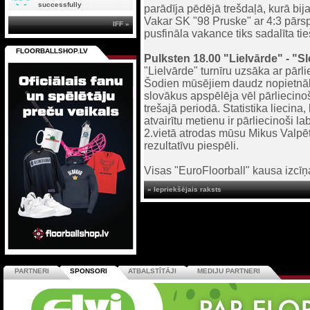
successfully
parādīja pēdējā trešdaļā, kurā bij
Vakar SK "98 Pruske" ar 4:3 pārsp
IFF »
pusfināla vakance tiks sadalīta ti
FLOORBALLSHOP.LV
Pulksten 18.00 "Lielvārde" - "Sl
"Lielvārde" turnīru uzsāka ar pār
Šodien mūsējiem daudz nopietnāk
slovākus apspēlēja vēl pārliecino
trešajā periodā. Statistika liecina
atvairītu metienu ir pārliecinoši 
2.vietā atrodas mūsu Mikus Valpēte
rezultatīvu piespēli.
Visas "EuroFloorball" kausa izcīņa
« Iepriekšējais raksts
PARTNERI
SPONSORI
ATBALSTĪTĀJI
MEDIJU PARTNERI