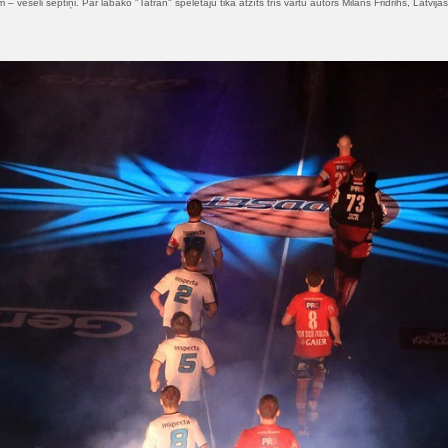
– veseli septiņi. Par labāko "Tatran" spēlētāju tika atzīts trīs vārtu autors Milans Fridrihs, Latv