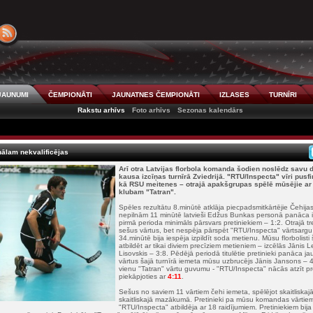
JAUNUMI
ČEMPIONĀTI
JAUNATNES ČEMPIONĀTI
IZLASES
TURNĪRI
Rakstu arhīvs
Foto arhīvs
Sezonas kalendārs
nālam nekvalificējas
Arī otra Latvijas florbola komanda šodien noslēdz savu
kausa izcīņas turnīrā Zviedrijā.
"RTU/Inspecta" vīri pusfi
kā RSU meitenes – otrajā apakšgrupas spēlē mūsējie ar 
klubam "Tatran".
Spēles rezultātu 8.minūtē atklāja piecpadsmitkārtējie Čehijas
nepilnām 11 minūtē latvieši Edžus Bunkas personā panāca i
pirmā perioda minimāls pārsvars pretiniekiem – 1:2. Otrajā tr
sešus vārtus, bet nespēja pārspēt "RTU/Inspecta" vārtsargu 
34.minūtē bija iespēja izpildīt soda metienu. Mūsu florbolist
atbildēt ar tikai diviem precīziem metieniem – izcēlās Jānis 
Lisovskis – 3:8. Pēdējā periodā titulētie pretinieki panāca j
vārtus šajā turnīrā iemeta mūsu uzbrucējs Jānis Jansons – 
vienu "Tatran" vārtu guvumu - "RTU/Inspecta" nācās atzīt p
piekāpjoties ar
4:11
.
Sešus no saviem 11 vārtiem čehi iemeta, spēlējot skaitliskaj
skaitliskajā mazākumā. Pretinieki pa mūsu komandas vārtiem 
"RTU/Inspecta" atbildēja ar 18 raidījumiem. Pretiniekiem bij