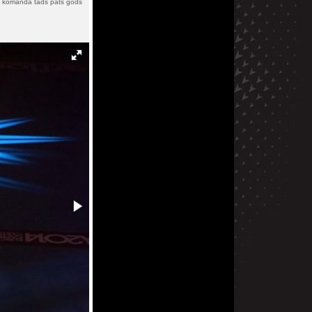
ijas komandā tāds pats gods