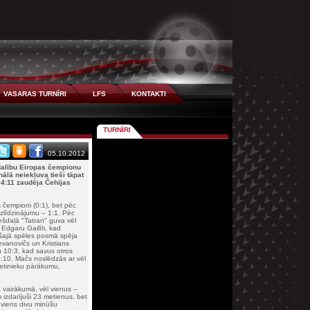
VASARAS TURNĪRI
LFS
KONTAKTI
TURNĪRI
05.10.2012
 dalību Eiropas čempionu
nālā neiekļuva tieši tāpat
4:11 zaudēja Čehijas
 čempioni (0:1), bet pēc
zlīdzinājumu – 1:1. Pēc
ešdaļā "Tatran" guva vēl
Edgaru Gailīti, kad
i šajā spēles posmā spēja
Levanovičs un Kristians
au 10:3, kad savus otros
4:10. Mačs noslēdzās ar vēl
retinieku pārākumu,
ā vairākumā, vēl vienus –
izdarījuši 23 metienus, bet
a viens divu minūšu