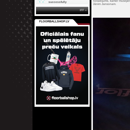
noraidījums, kamēr mūsējiem 
successfully
Jānim Jansonam.
IFF »
FLOORBALLSHOP.LV