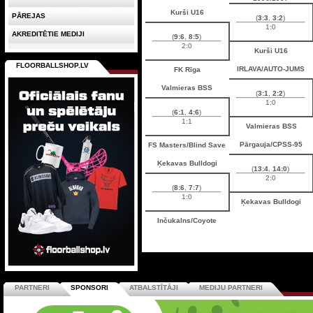
Kurši U16
PĀREJAS
(
3:3
,
3:2
)
1:0
AKREDITĒTIE MEDIJI
(
9:6
,
8:5
)
2:0
Kurši U16
FLOORBALLSHOP.LV
IRLAVA/AUTO-JUMS
FK Rīga
Valmieras BSS
(
3:1
,
2:2
)
1:0
(
6:1
,
4:6
)
1:1
Valmieras BSS
Pārgauja/CPSS-95
FS Masters/Blind Save
Ķekavas Bulldogi
(
13:4
,
14:0
)
2:0
(
8:6
,
7:7
)
1:0
Ķekavas Bulldogi
Inčukalns/Coyote
PARTNERI
SPONSORI
ATBALSTĪTĀJI
MEDIJU PARTNERI