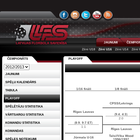
JAUNUMI
ČEMPIO
Zēni U18
Zēni U16
Zēni U14
Zēni 
ČEMPIONĀTS
PLAYOFF
JAUNUMI
SPĒĻU KALENDĀRS
1/16 fināli
1/8 fināli
TABULA
PLAYOFF
CPSS/Lekrings
SPĒLĒTĀJU STATISTIKA
Rīgas Lauvas
(
9:4
,
4:3
)
VĀRTSARGU STATISTIKA
2:0
KOMANDU STATISTIKA
(
8:9
,
9:7 ET
)
1:1
Rīgas Lauvas
KOMANDAS
Talsi/Vika Wood
Jūrmala U-16
SPĒLES NOTEIKUMI
1996/1997