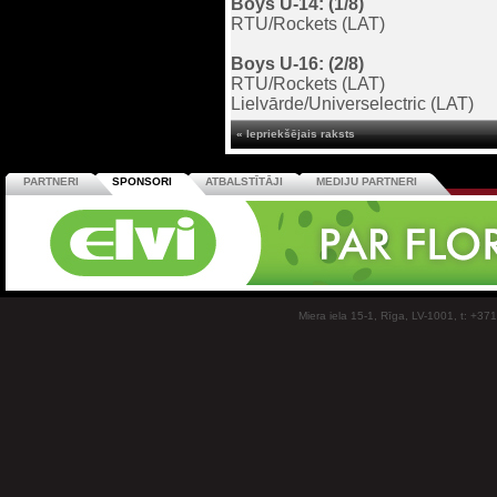
Boys U-14: (1/8)
RTU/Rockets (LAT)
Boys U-16: (2/8)
RTU/Rockets (LAT)
Lielvārde/Universelectric (LAT)
« Iepriekšējais raksts
PARTNERI
SPONSORI
ATBALSTĪTĀJI
MEDIJU PARTNERI
Miera iela 15-1, Rīga, LV-1001, t: +37