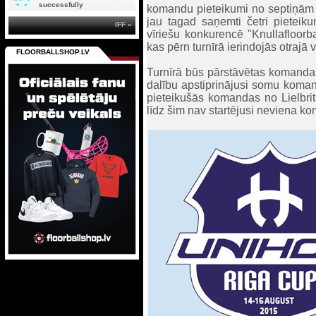
successfully
komandu pieteikumi no septiņām v
jau tagad saņemti četri pieteiku
IFF »
vīriešu konkurencē "Knullafloorba
kas pērn turnīrā ierindojās otrajā
FLOORBALLSHOP.LV
Turnīrā būs pārstāvētas komandas 
dalību apstiprinājusi somu koma
pieteikušās komandas no Lielbrit
līdz šim nav startējusi neviena k