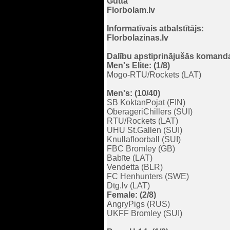
Gutta
Florbolam.lv
Informatīvais atbalstītājs:
Florbolazinas.lv
Dalību apstiprinājušās komand
Men's Elite: (1/8)
Mogo-RTU/Rockets (LAT)
Men's: (10/40)
SB KoktanPojat (FIN)
OberageriChillers (SUI)
RTU/Rockets (LAT)
UHU St.Gallen (SUI)
Knullafloorball (SUI)
FBC Bromley (GB)
Babīte (LAT)
Vendetta (BLR)
FC Henhunters (SWE)
Dtg.lv (LAT)
Female: (2/8)
AngryPigs (RUS)
UKFF Bromley (SUI)