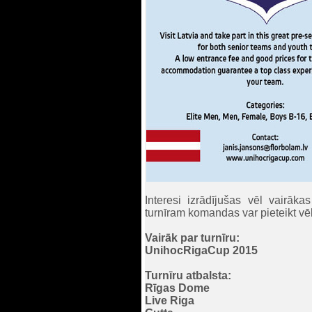
Interesi izrādījušas vēl vairāk
turnīram komandas var pieteikt vēl
Vairāk par turnīru:
UnihocRigaCup 2015
Turnīru atbalsta:
Rīgas Dome
Live Riga