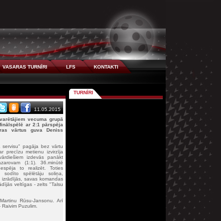
VASARAS TURNĪRI
LFS
KONTAKTI
TURNĪRI
11.05.2015
zvarētājiem vecuma grupā
finālspēlē ar 2:1 pārspēja
aras vārtus guva Deniss
 servisu" pagāja bez vārtu
 precīzu metienu izvirzīja
vārdiešiem izdevās panākt
zarovam (1:1). 36.minūtē
spēja to realizēt. Toties
 sodīto spēlētāju soliņa,
k izrādījās, savas komandas
dījās veltīgas - zelts "Talsu
 Martinu Rūsu-Jansonu. Arī
 Raivim Puzulim.