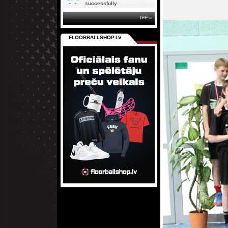
successfully
IFF »
FLOORBALLSHOP.LV