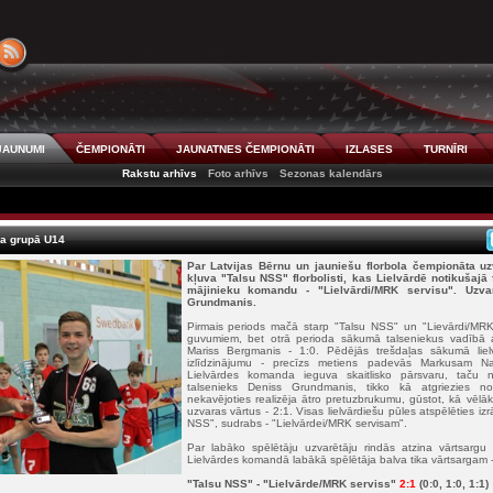
JAUNUMI
ČEMPIONĀTI
JAUNATNES ČEMPIONĀTI
IZLASES
TURNĪRI
Rakstu arhīvs
Foto arhīvs
Sezonas kalendārs
ma grupā U14
Par Latvijas Bērnu un jauniešu florbola čempionāta u
kļuva "Talsu NSS" florbolisti, kas Lielvārdē notikušajā 
mājinieku komandu - "Lielvārdi/MRK servisu". Uzv
Grundmanis.
Pirmais periods mačā starp "Talsu NSS" un "Lievārdi/MRK
guvumiem, bet otrā perioda sākumā talseniekus vadībā ar
Mariss Bergmanis - 1:0. Pēdējās trešdaļas sākumā liel
izlīdzinājumu - precīzs metiens padevās Markusam Na
Lielvārdes komanda ieguva skaitlisko pārsvaru, taču ne
talsenieks Deniss Grundmanis, tikko kā atgriezies no
nekavējoties realizēja ātro pretuzbrukumu, gūstot, kā vēlā
uzvaras vārtus - 2:1. Visas lielvārdiešu pūles atspēlēties izrā
NSS", sudrabs - "Lielvārdei/MRK servisam".
Par labāko spēlētāju uzvarētāju rindās atzina vārtsargu
Lielvārdes komandā labākā spēlētāja balva tika vārtsargam -
"Talsu NSS" - "Lielvārde/MRK serviss"
2:1
(0:0, 1:0, 1:1)