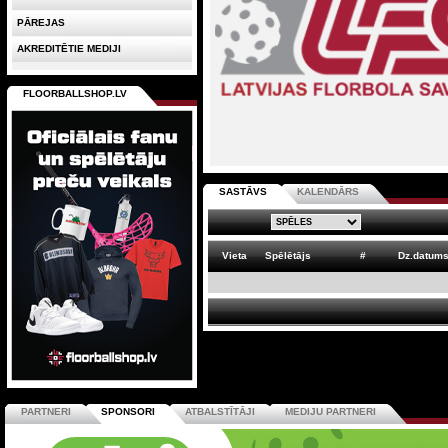
PĀREJAS
AKREDITĒTIE MEDIJI
FLOORBALLSHOP.LV
SASTĀVS
KALENDĀRS
Vieta
Spēlētājs
#
Dz.datum
PARTNERI
SPONSORI
ATBALSTĪTĀJI
MEDIJU PARTNERI