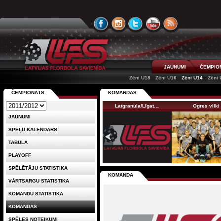
JAUNUMI
ČEMPIO
Zēni U18
Zēni U16
Zēni U14
Zēni 
ČEMPIONĀTS
KOMANDAS
Latgranula/Līgat…
Ogres vilki
JAUNUMI
SPĒĻU KALENDĀRS
TABULA
PLAYOFF
SPĒLĒTĀJU STATISTIKA
KOMANDA
VĀRTSARGU STATISTIKA
KOMANDU STATISTIKA
KOMANDAS
SPĒLES NOTEIKUMI