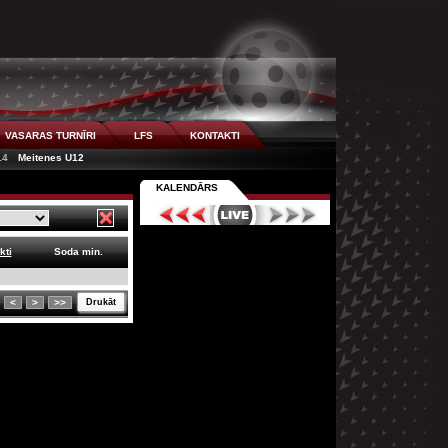
VASARAS TURNĪRI
LFS
KONTAKTI
14
Meitenes U12
KALENDĀRS
kti
Soda min.
<
>
>>
Drukāt