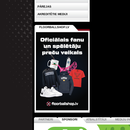
PĀREJAS
AKREDITĒTIE MEDIJI
FLOORBALLSHOP.LV
PARTNERI
SPONSORI
ATBALSTĪTĀJI
MEDIJU P