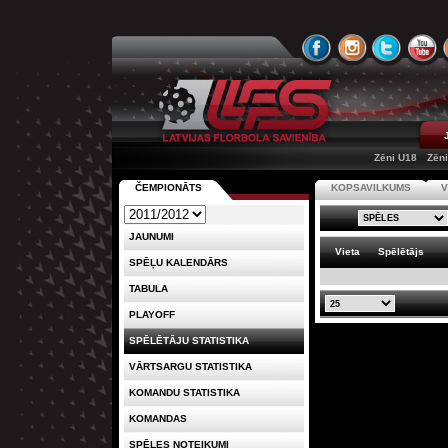
Zēni U18
Zēn
ČEMPIONĀTS
KOPSAVILKUMS
V
JAUNUMI
Vieta
Spēlētājs
SPĒĻU KALENDĀRS
TABULA
PLAYOFF
SPĒLĒTĀJU STATISTIKA
VĀRTSARGU STATISTIKA
KOMANDU STATISTIKA
KOMANDAS
SPĒLES NOTEIKUMI