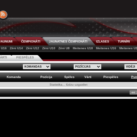
JAUNUMI
ČEMPIONĀTI
JAUNATNES ČEMPIONĀTI
IZLASES
TURNĪRI
i U16
Zēni U14
Zēni U12
Zēni U10
Zēni U8
Meitenes U18
Meitenes U16
Meitenes U
ĀRTI
PIESPĒLES
Komanda
Pozīcija
Spēles
Vārti
Piespēles
Pun
Statistika... lūdzu uzgaidiet
<<