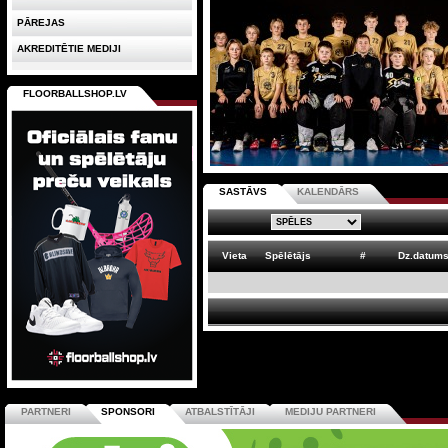
PĀREJAS
AKREDITĒTIE MEDIJI
FLOORBALLSHOP.LV
SASTĀVS
KALENDĀRS
Vieta
Spēlētājs
#
Dz.datum
PARTNERI
SPONSORI
ATBALSTĪTĀJI
MEDIJU PARTNERI