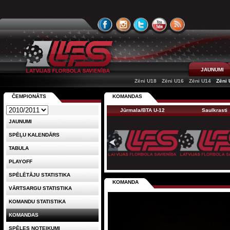
JAUNUMI
Zēni U18
Zēni U16
Zēni U14
Zēni 
ČEMPIONĀTS
KOMANDAS
Jūrmala/BTA U-12
Saulkrasti
JAUNUMI
SPĒĻU KALENDĀRS
TABULA
PLAYOFF
SPĒLĒTĀJU STATISTIKA
KOMANDA
VĀRTSARGU STATISTIKA
KOMANDU STATISTIKA
KOMANDAS
SPĒLES NOTEIKUMI