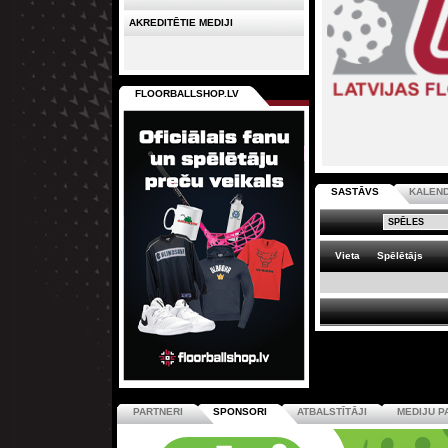
AKREDITĒTIE MEDIJI
FLOORBALLSHOP.LV
SASTĀVS
KALEN
Vieta
Spēlētājs
PARTNERI
SPONSORI
ATBALSTĪTĀJI
MEDIJU P