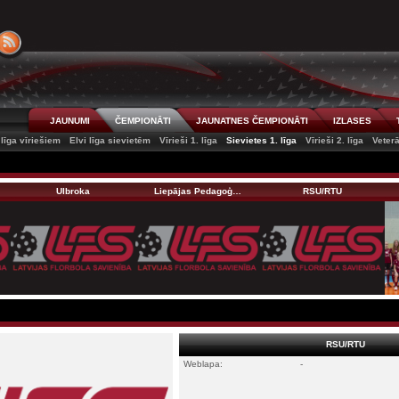
JAUNUMI
ČEMPIONĀTI
JAUNATNES ČEMPIONĀTI
IZLASES
 līga vīriešiem
Elvi līga sievietēm
Vīrieši 1. līga
Sievietes 1. līga
Vīrieši 2. līga
Veter
Ulbroka
Liepājas Pedagoģ…
RSU/RTU
RSU/RTU
Weblapa:
-