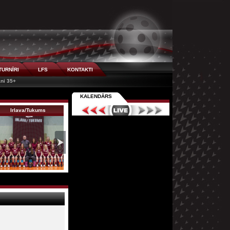
TURNĪRI
LFS
KONTAKTI
āni 35+
KALENDĀRS
Irlava/Tukums