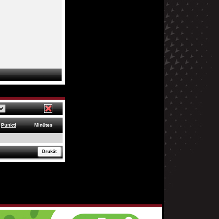
Punkti
Minūtes
Drukāt