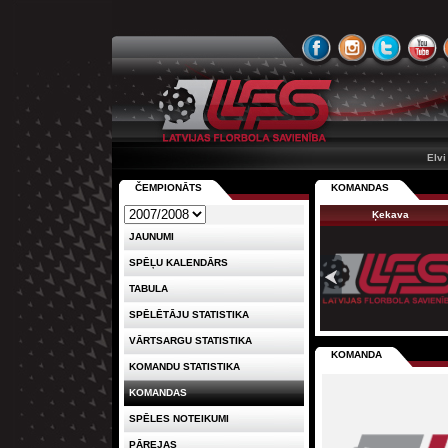
Elvi
ČEMPIONĀTS
KOMANDAS
Ķekava
JAUNUMI
SPĒĻU KALENDĀRS
TABULA
SPĒLĒTĀJU STATISTIKA
VĀRTSARGU STATISTIKA
KOMANDA
KOMANDU STATISTIKA
KOMANDAS
SPĒLES NOTEIKUMI
PĀREJAS