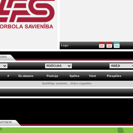
Logo:
DĀRS
#
Dz.datums
Pozīcija
Spēles
Vārti
Piespēles
Spēlētāju saraksts... lūdzu uzgaidiet
ARTNERI