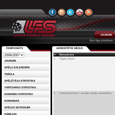
JAUNUMI
Elvi līga vīriešiem
ČEMPIONĀTS
AKREDITĒTIE MEDIJI
#
Nosaukums
1.
"Ogres Ziņas"
JAUNUMI
SPĒĻU KALENDĀRS
TABULA
SPĒLĒTĀJU STATISTIKA
VĀRTSARGU STATISTIKA
2.
“Lielvārde/Unihoc” sociālo mediju menedžere
KOMANDU STATISTIKA
KOMANDAS
SPĒLES NOTEIKUMI
PĀREJAS