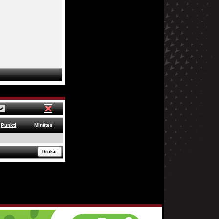
Punkti
Minūtes
Drukāt