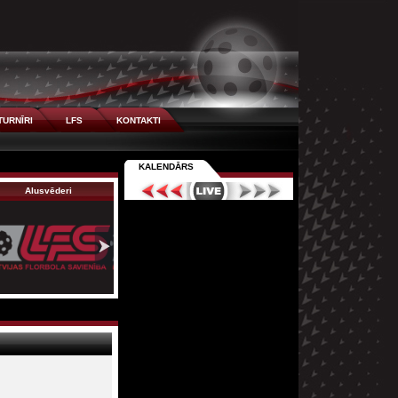
TURNĪRI
LFS
KONTAKTI
KALENDĀRS
Alusvēderi
Ķekava 2
Talsi