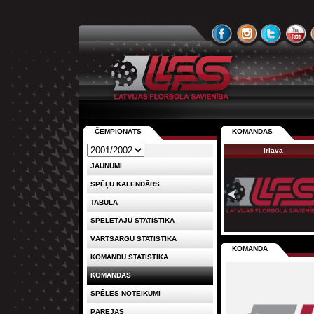
ČEMPIONĀTS
KOMANDAS
Irlava
JAUNUMI
SPĒĻU KALENDĀRS
TABULA
SPĒLĒTĀJU STATISTIKA
VĀRTSARGU STATISTIKA
KOMANDA
KOMANDU STATISTIKA
KOMANDAS
SPĒLES NOTEIKUMI
PĀREJAS