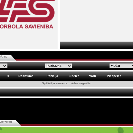
DĀRS
#
Dz.datums
Pozīcija
Spēles
Vārti
Piespēles
Spēlētāju saraksts... lūdzu uzgaidiet
ARTNERI