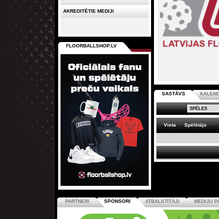
AKREDITĒTIE MEDIJI
FLOORBALLSHOP.LV
SASTĀVS
KALEN
Vieta
Spēlētājs
PARTNERI
SPONSORI
ATBALSTĪTĀJI
MEDIJU P