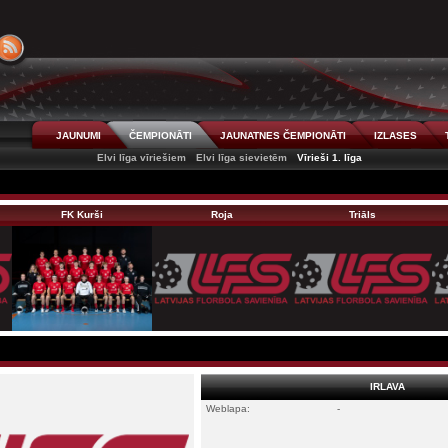
JAUNUMI
ČEMPIONĀTI
JAUNATNES ČEMPIONĀTI
IZLASES
Elvi līga vīriešiem
Elvi līga sievietēm
Vīrieši 1. līga
FK Kurši
Roja
Triāls
IRLAVA
Weblapa:
-