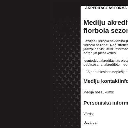
AKREDITĀCIJAS FORMA
Mediju akredi
florbola sezo
Latvijas Florbola savienība 
florbola sezonai. Reģistrētie
jāaizpilda visi lauki. Inform
norādījāt piesakoties.
Iesniedzot akreditācijas piet
publicēšanai akreditēto medi
LFS patur tiesības nepiešķirt
Mediju kontaktinf
Medija nosaukums:
Personiskā inform
Vārds:
Uzvārds: