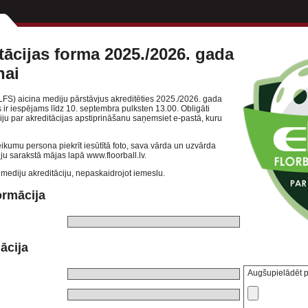
tācijas forma 2025./2026. gada
nai
(LFS) aicina mediju pārstāvjus akreditēties 2025./2026. gada
s ir iespējams līdz 10. septembra pulksten 13.00. Obligāti
āciju par akreditācijas apstiprināšanu saņemsiet e-pastā, kuru
eikumu persona piekrīt iesūtītā foto, sava vārda un uzvārda
ju sarakstā mājas lapā www.floorball.lv.
 mediju akreditāciju, nepaskaidrojot iemeslu.
ormācija
ācija
Augšupielādēt po