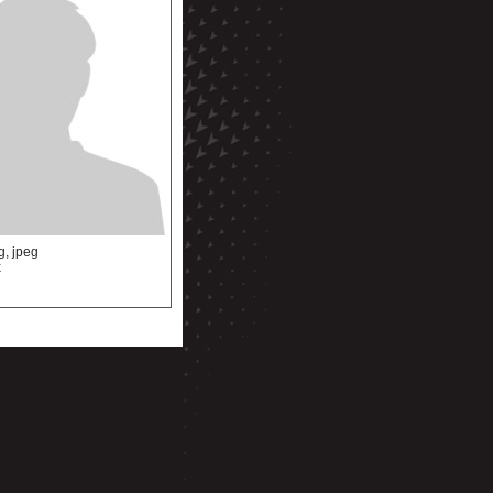
pg, jpeg
x