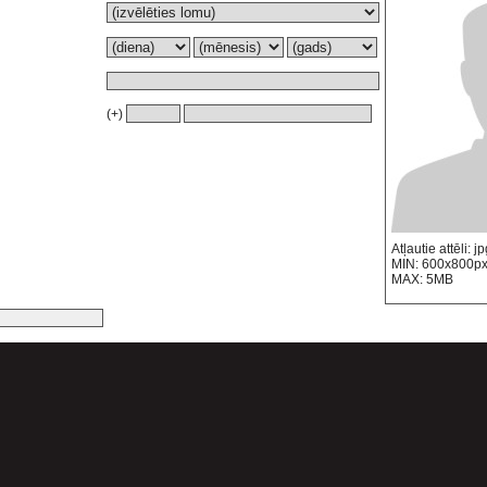
(+)
Atļautie attēli: j
MIN: 600x800p
MAX: 5MB