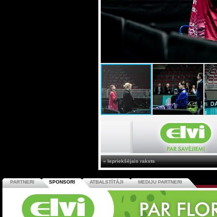
« Iepriekšējais raksts
PARTNERI
SPONSORI
ATBALSTĪTĀJI
MEDIJU PARTNERI