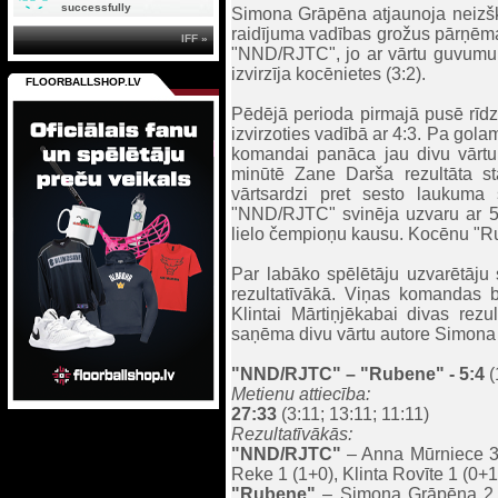
successfully
Simona Grāpēna atjaunoja neizšķi
raidījuma vadības grožus pārņēma 
IFF »
"NND/RJTC", jo ar vārtu guvumu 
izvirzīja kocēnietes (3:2).
FLOORBALLSHOP.LV
Pēdējā perioda pirmajā pusē rīdz
izvirzoties vadībā ar 4:3. Pa gol
komandai panāca jau divu vārtu 
minūtē Zane Darša rezultāta s
vārtsardzi pret sesto laukuma 
"NND/RJTC" svinēja uzvaru ar 5:4
lielo čempioņu kausu. Kocēnu "Ru
Par labāko spēlētāju uzvarētāju 
rezultatīvākā. Viņas komandas 
Klintai Mārtiņjēkabai divas rez
saņēma divu vārtu autore Simona
"NND/RJTC"
– "Rubene" - 5:4
(
Metienu attiecība:
27:33
(3:11; 13:11; 11:11)
Rezultatīvākās:
"NND/RJTC"
– Anna Mūrniece 3 (
Reke 1 (1+0), Klinta Rovīte 1 (0+
"Rubene"
– Simona Grāpēna 2 (