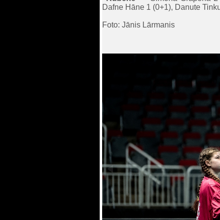
Dafne Hāne 1 (0+1), Danute Tinku
Foto: Jānis Lārmanis