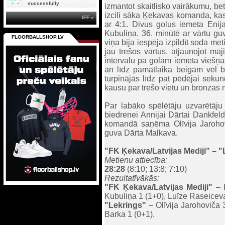
successfully
izmantot skaitlisko vairākumu, bet
izcili sāka Ķekavas komanda, kas s
IFF »
ar 4:1. Divus golus iemeta Enij
Kubuliņa. 36. minūtē ar vārtu gu
FLOORBALLSHOP.LV
viņa bija iespēja izpildīt soda me
jau trešos vārtus, atjaunojot māj
intervālu pa golam iemeta viešņas
arī līdz pamatlaika beigām vēl b
turpinājās līdz pat pēdējai sekun
kausu par trešo vietu un bronzas 
Par labāko spēlētāju uzvarētāju 
biedrenei Annijai Dārtai Dankfeld
komandā saņēma Olīvija Jarohovič
guva Dārta Malkava.
"FK Ķekava/Latvijas Mediji"
– "
Metienu attiecība:
28:28
(8:10; 13:8; 7:10)
Rezultatīvākās:
"FK Ķekava/Latvijas Mediji"
– E
Kubuliņa 1 (1+0), Luīze Raseiceva
"Lekrings"
– Olīvija Jarohoviča 
Barka 1 (0+1).