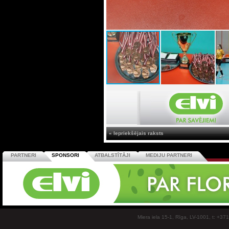
« Iepriekšējais raksts
PARTNERI
SPONSORI
ATBALSTĪTĀJI
MEDIJU PARTNERI
Miera iela 15-1, Rīga, LV-1001, t: +37