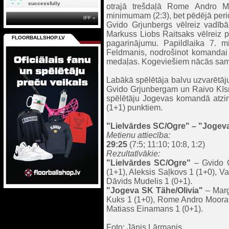
successfully
otrajā trešdaļā Rome Andro M
minimumam (2:3), bet pēdējā perio
IFF »
Gvido Grjunbergs vēlreiz vadībā 
Markuss Liobs Raitsaks vēlreiz pa
FLOORBALLSHOP.LV
pagarinājumu. Papildlaika 7. m
Feldmanis, nodrošinot komandai 
medaļas. Kogeviešiem nācās sami
Labākā spēlētāja balvu uzvarētāju
Gvido Grjunbergam un Raivo Kīsni
spēlētāju Jogevas komandā atzina
(1+1) punktiem.
"Lielvārdes SC/Ogre"
– "
Jogeva
Metienu attiecība:
29:25
(7:5; 11:10; 10:8, 1:2)
Rezultatīvākie:
"Lielvārdes SC/Ogre"
– Gvido G
(1+1), Aleksis Saļkovs 1 (1+0), V
Dāvids Mudelis 1 (0+1).
"
Jogeva SK Tähe/Olivia
"
– Marg
Kuks 1 (1+0), Rome Andro Moora 
Matiass Einamans 1 (0+1).
Foto: Jānis Lārmanis