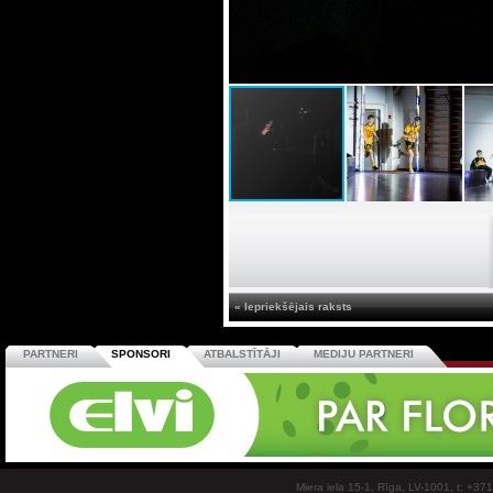
« Iepriekšējais raksts
PARTNERI
SPONSORI
ATBALSTĪTĀJI
MEDIJU PARTNERI
Miera iela 15-1, Rīga, LV-1001, t: +37