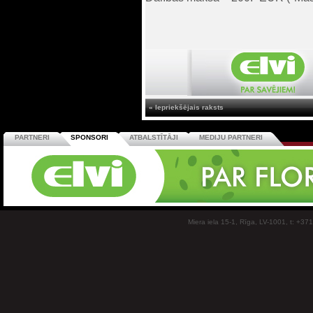
« Iepriekšējais raksts
PARTNERI
SPONSORI
ATBALSTĪTĀJI
MEDIJU PARTNERI
Miera iela 15-1, Rīga, LV-1001, t: +37