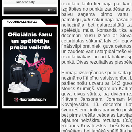
successfully
rezultātu tablo liecināja par kauj
izglābties no punktu zaudēšanas,
IFF »
balvu saņēma pirmo vārtu a
pamatīgu
pirti
sakurināja pasaule
FLOORBALLSHOP.LV
neliecināja, bet galarezultātā L
spēlētāju mūsu komandā tika atz
decembrī mūsu izlase ar Slovāk
ceturtdaļas sākumā latvieši ieguv
finālsvilpi pretinieki guva ceturtos
un zaudēto vārtu starpībai trešo 
rezultatīvākais un arī labākais s
punkti. Divas rezultatīvas piespēl
Pirmajā izslēgšanas spēļu kārtā jeb
nezināmo Filipīnu valstsvienību. L
pārliecinošu uzvaru ar 14:3 guva 
Morics Krūmiņš. Viņam un Kārlim
guva divus vārtus, pa diviem re
Klāvam Jansonam, Jorenam Ma
Kovaļevskim. 13. decembrī Latv
šveiciešiem cīnītos par vietu pusf
bet pirms trešās trešdaļas Latvij
atjaunot neizšķirtu rezultātu (
Rolands Kovaļevskis. Tieši Kovaļ
mūsējiem, bet labākā spēlētāja b