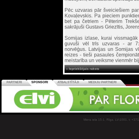
Pēc uzvaras pār šveiciešiem par 
Kovaļevskis. Pa pieciem punkt
bet pa četriem - Pēterim Trek
sakrājuši Gustavs Griezītis, Jore
Somijas izlase, kurai vissmagāk k
guvuši vēl trīs uzvaras - ar 7:
norvēģus. Latvijas un Somijas vīr
reizes - tieši pasaules čempionāt
meistarība un veiksme vienmēr bij
« Iepriekšējais raksts
PARTNERI
SPONSORI
ATBALSTĪTĀJI
MEDIJU PARTNERI
Miera iela 15-1, Rīga, LV-1001, t: +37