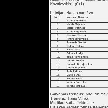
Kovaļevskis 1 (0+1).
Latvijas izlases sastāvs:
Nr.p.k.
Vārds un Uzvārds
1.
Jānis Salcevičs
2.
Klaids Maļcevs
3.
Morics Krūmiņš
4.
Jānis Ragovskis
5.
Gustavs Griezītis
6.
Artūrs Jurševskis
7.
Armands Savins
8.
Oskars Tūtāns
9.
Ralfs Orste
10.
Edgars Puriņš
11.
Toms Akmeņlauks
12.
Pēteris Trekše
13.
Rolands Kovaļevskis
14.
Andris Rajeckis
15.
Artis Raitums
16.
Daniels Anis
17.
Kevins Šmits
18.
Valters Kalnietis
19.
Jorens Malkavs
Galvenais treneris:
Arto Rīhimek
Treneris:
Tēmu Variss
Mediķe:
Baiba Feldmane
Fiziskās sagatavotības treneris: