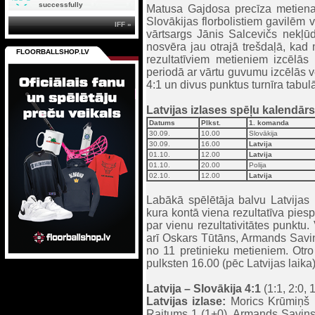
successfully
Matusa Gajdosa precīza metiena a
Slovākijas florbolistiem gavilēm 
IFF »
vārtsargs Jānis Salcevičs nekļū
nosvēra jau otrajā trešdaļā, kad m
FLOORBALLSHOP.LV
rezultatīviem metieniem izcēlā
periodā ar vārtu guvumu izcēlās vē
4:1 un divus punktus turnīra tabul
Latvijas izlases spēļu kalendārs
Datums
Plkst.
1. komanda
30.09.
10.00
Slovākija
30.09.
16.00
Latvija
01.10.
12.00
Latvija
01.10.
20.00
Polija
02.10.
12.00
Latvija
Labākā spēlētāja balvu Latvijas
kura kontā viena rezultatīva pie
par vienu rezultativitātes punktu.
arī Oskars Tūtāns, Armands Savin
no 11 pretinieku metieniem. Otro 
pulksten 16.00 (pēc Latvijas laik
Latvija – Slovākija 4:1
(1:1, 2:0, 1
Latvijas izlase:
Morics Krūmiņš 1
Raitums 1 (1+0), Armands Savins 