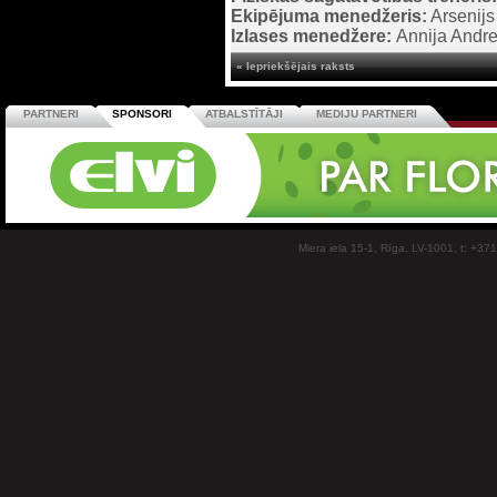
Ekipējuma menedžeris:
Arsenijs
Izlases menedžere:
Annija Andr
« Iepriekšējais raksts
PARTNERI
SPONSORI
ATBALSTĪTĀJI
MEDIJU PARTNERI
Miera iela 15-1, Rīga, LV-1001, t: +37