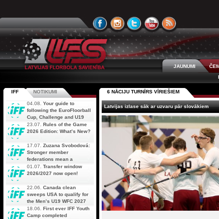
JAUNUMI
ČEM
IFF
NOTIKUMI
6 NĀCIJU TURNĪRS VĪRIEŠIEM
04.08.
Your guide to
Latvijas izlase sāk ar uzvaru pār slovākiem
following the EuroFloorball
Cup, Challenge and U19
AOFC Qualifiers
23.07.
Rules of the Game
simultaneously
2026 Edition: What’s New?
17.07.
Zuzana Svobodová:
Stronger member
federations mean a
stronger future for floorball
01.07.
Transfer window
2026/2027 now open!
22.06.
Canada clean
sweeps USA to qualify for
the Men’s U19 WFC 2027
18.06.
First ever IFF Youth
Camp completed