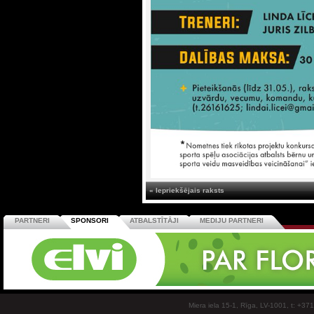
« Iepriekšējais raksts
PARTNERI
SPONSORI
ATBALSTĪTĀJI
MEDIJU PARTNERI
Miera iela 15-1, Rīga, LV-1001, t: +37