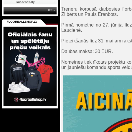
successfully
Treneru korpusā darbosies florbo
IFF »
Zilberts un Pauls Erenbots.
FLOORBALLSHOP.LV
Pirmā nometne no 27. jūnija līdz 
Laucienē.
Pieteikšanās līdz 31. maijam rakst
Dalības maksa: 30 EUR.
Nometnes tiek rīkotas projektu ko
un jauniešu komandu sporta veidu