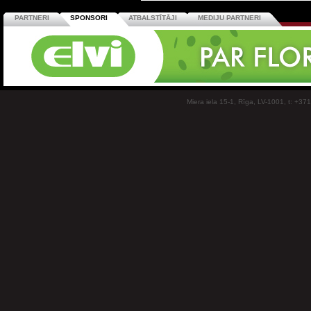
PARTNERI
SPONSORI
ATBALSTĪTĀJI
MEDIJU PARTNERI
Miera iela 15-1, Rīga, LV-1001, t: +37