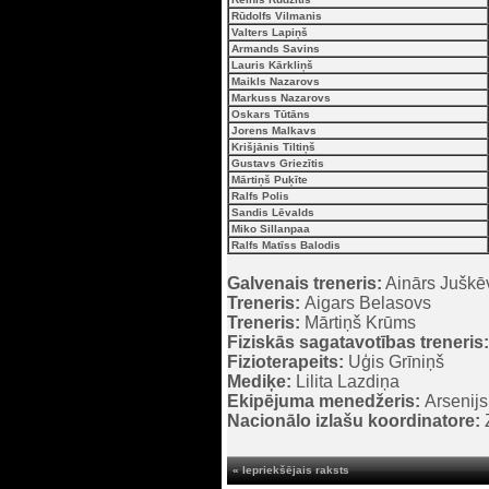
Rūdolfs Vilmanis
Valters Lapiņš
Armands Savins
Lauris Kārkliņš
Maikls Nazarovs
Markuss Nazarovs
Oskars Tūtāns
Jorens Malkavs
Krišjānis Tiltiņš
Gustavs Griezītis
Mārtiņš Puķīte
Ralfs Polis
Sandis Lēvalds
Miko Sillanpaa
Ralfs Matīss Balodis
Galvenais treneris:
Ainārs Juškē
Treneris:
Aigars Belasovs
Treneris:
Mārtiņš Krūms
Fiziskās sagatavotības treneris:
Fizioterapeits:
Uģis Grīniņš
Mediķe:
Lilita Lazdiņa
Ekipējuma menedžeris:
Arsenijs
Nacionālo izlašu koordinatore:
« Iepriekšējais raksts