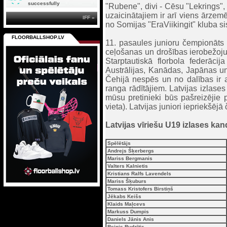
successfully
"Rubene", divi - Cēsu "Lekrings"
uzaicinātajiem ir arī viens ārzem
IFF »
no Somijas "EraViikingit" kluba s
FLOORBALLSHOP.LV
11. pasaules junioru čempionāts 
ceļošanas un drošības ierobežoju
Starptautiskā florbola federāci
Austrālijas, Kanādas, Japānas u
Čehijā nespēs un no dalības ir a
ranga rādītājiem. Latvijas izlase
mūsu pretinieki būs pašreizējie 
vieta). Latvijas juniori iepriekšējā
Latvijas vīriešu U19 izlases kand
Spēlētājs
Andrejs Šķerbergs
Mariss Bergmanis
Valters Kalnietis
Kristians Ralfs Lavendels
Mariss Šķuburs
Tomass Kristofers Birstiņš
Jēkabs Keišs
Klaids Maļcevs
Markuss Dumpis
Daniels Jānis Anis
Reinis Rudzītis