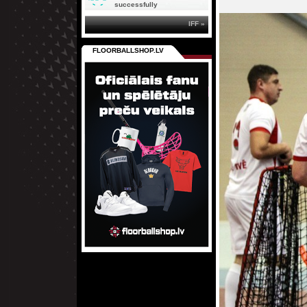
successfully
IFF »
FLOORBALLSHOP.LV