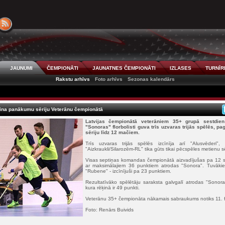
JAUNUMI
ČEMPIONĀTI
JAUNATNES ČEMPIONĀTI
IZLASES
TURNĪR
Rakstu arhīvs
Foto arhīvs
Sezonas kalendārs
rpina panākumu sēriju Veterānu čempionātā
Latvijas čempionātā veterāniem 35+ grupā sestdie
"Sonoras" florbolisti guva trīs uzvaras trijās spēlēs, 
sēriju līdz 12 mačiem.
Trīs uzvaras trijās spēlēs izcīnīja arī "Alusvēderi
"Aizkraukli/Silarozēm-RL" tika gūts tikai pēcspēles metienu sē
Visas septiņas komandas čempionātā aizvadījušas pa 12 s
ar maksimālajiem 36 punktiem atrodas "Sonora". Tuvākie 
"Rubene" - izcīnījuši pa 23 punktiem.
Rezultatīvāko spēlētāju saraksta galvgalī atrodas "Sonoras
kura rēķinā ir 49 punkti.
Veterānu 35+ čempionāta nākamais sabraukums notiks 11. 
Foto: Renārs Buivids