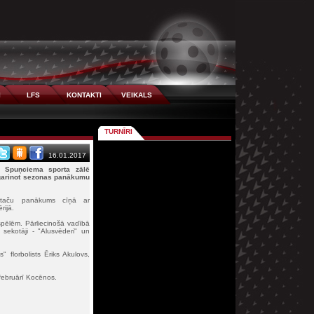
I
LFS
KONTAKTI
VEIKALS
TURNĪRI
16.01.2017
n Spuņciema sporta zālē
pagarinot sezonas panākumu
", taču panākums cīņā ar
rijā.
pēlēm. Pārliecinošā vadībā
sekotāji - "Alusvēderi" un
" florbolists Ēriks Akulovs,
februārī Kocēnos.