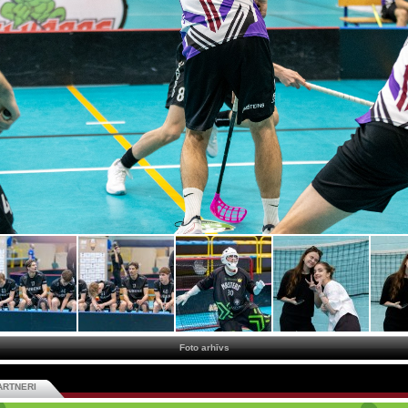
Foto arhīvs
ARTNERI