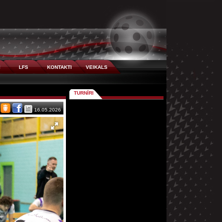
I
LFS
KONTAKTI
VEIKALS
TURNĪRI
16.05.2026