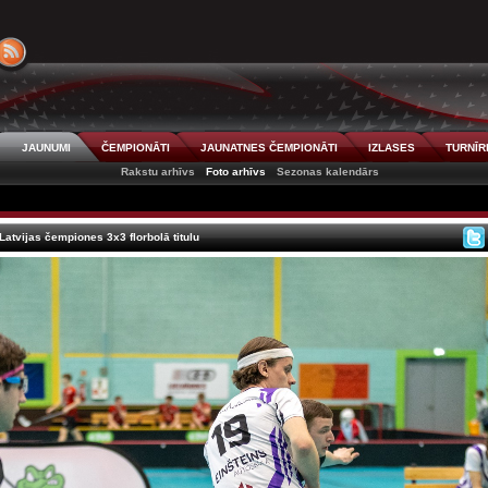
JAUNUMI
ČEMPIONĀTI
JAUNATNES ČEMPIONĀTI
IZLASES
TURNĪR
Rakstu arhīvs
Foto arhīvs
Sezonas kalendārs
atvijas čempiones 3x3 florbolā titulu