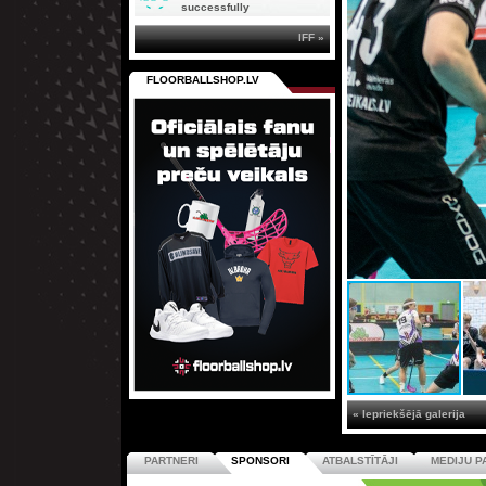
successfully
IFF »
FLOORBALLSHOP.LV
« Iepriekšējā galerija
PARTNERI
SPONSORI
ATBALSTĪTĀJI
MEDIJU P