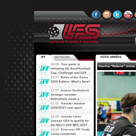
IFF
NOTIKUMI
FOTO ARHĪVS
04.08.
Your guide to
Kocēnu "Rubene" izcīna L
following the EuroFloorball
Cup, Challenge and U19
AOFC Qualifiers
23.07.
Rules of the Game
simultaneously
2026 Edition: What’s New?
17.07.
Zuzana Svobodová:
Stronger member
federations mean a
stronger future for floorball
01.07.
Transfer window
2026/2027 now open!
22.06.
Canada clean
sweeps USA to qualify for
the Men’s U19 WFC 2027
18.06.
First ever IFF Youth
Camp completed