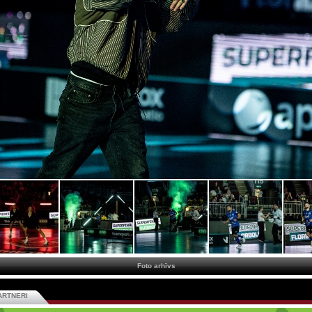
Foto arhīvs
ARTNERI