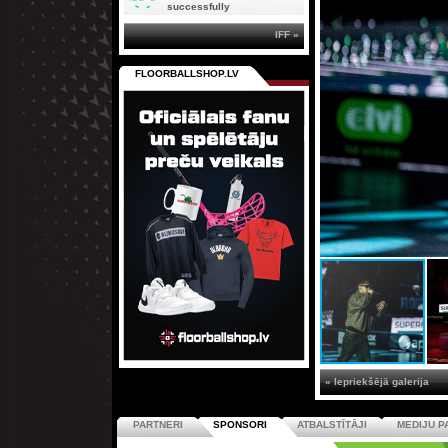
successfully
IFF »
FLOORBALLSHOP.LV
« Iepriekšējā galerija
PARTNERI
SPONSORI
ATBALSTĪTĀJI
MEDIJU P