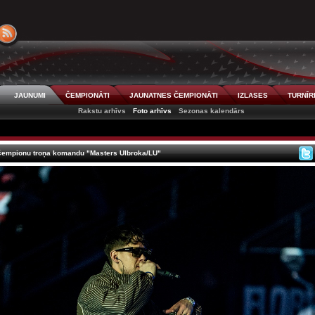
JAUNUMI
ČEMPIONĀTI
JAUNATNES ČEMPIONĀTI
IZLASES
TURNĪR
Rakstu arhīvs
Foto arhīvs
Sezonas kalendārs
čempionu troņa komandu "Masters Ulbroka/LU"