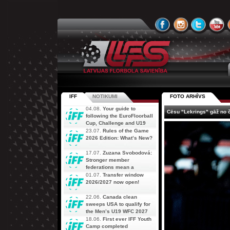
IFF
NOTIKUMI
FOTO ARHĪVS
04.08.
Your guide to
Cēsu "Lekrings" gāž no 
following the EuroFloorball
Cup, Challenge and U19
AOFC Qualifiers
23.07.
Rules of the Game
simultaneously
2026 Edition: What’s New?
17.07.
Zuzana Svobodová:
Stronger member
federations mean a
stronger future for floorball
01.07.
Transfer window
2026/2027 now open!
22.06.
Canada clean
sweeps USA to qualify for
the Men’s U19 WFC 2027
18.06.
First ever IFF Youth
Camp completed