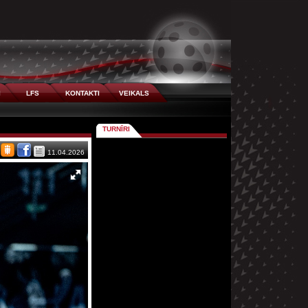
I
LFS
KONTAKTI
VEIKALS
TURNĪRI
11.04.2026