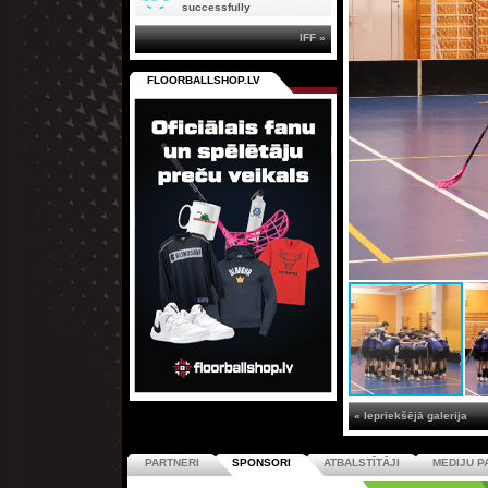
successfully
IFF »
FLOORBALLSHOP.LV
« Iepriekšējā galerija
PARTNERI
SPONSORI
ATBALSTĪTĀJI
MEDIJU P