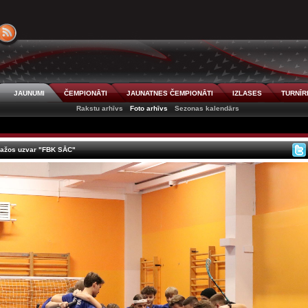
JAUNUMI
ČEMPIONĀTI
JAUNATNES ČEMPIONĀTI
IZLASES
TURNĪR
Rakstu arhīvs
Foto arhīvs
Sezonas kalendārs
dažos uzvar "FBK SĀC"