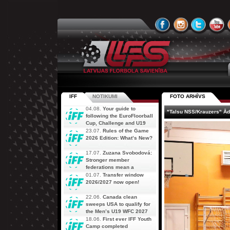
IFF
NOTIKUMI
FOTO ARHĪVS
04.08.
Your guide to
"Talsu NSS/Krauzers" Ā
following the EuroFloorball
Cup, Challenge and U19
AOFC Qualifiers
23.07.
Rules of the Game
simultaneously
2026 Edition: What’s New?
17.07.
Zuzana Svobodová:
Stronger member
federations mean a
stronger future for floorball
01.07.
Transfer window
2026/2027 now open!
22.06.
Canada clean
sweeps USA to qualify for
the Men’s U19 WFC 2027
18.06.
First ever IFF Youth
Camp completed