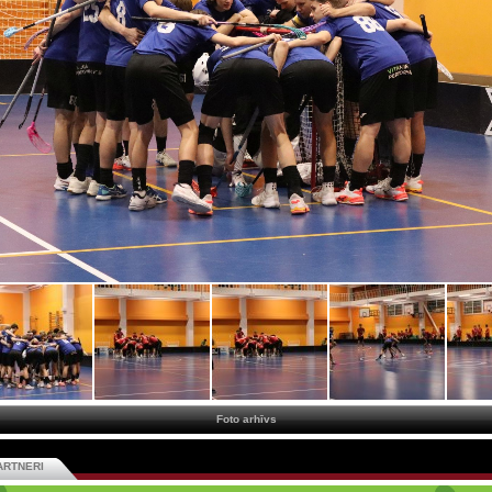
Foto arhīvs
ARTNERI