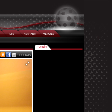
I
LFS
KONTAKTI
VEIKALS
TURNĪRI
14.12.2025