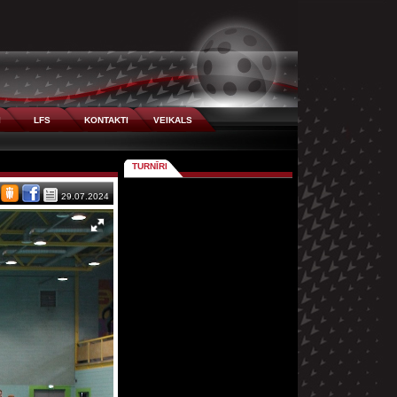
I
LFS
KONTAKTI
VEIKALS
TURNĪRI
29.07.2024