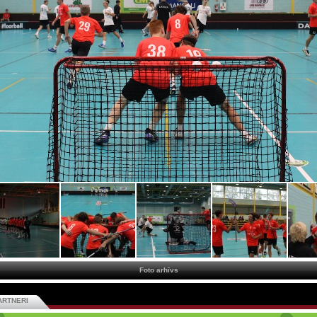
Foto arhīvs
ARTNERI