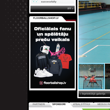
successfully
IFF »
FLOORBALLSHOP.LV
« Iepriekšējā galerija
PARTNERI
SPONSORI
ATBALSTĪTĀJI
MEDIJU P