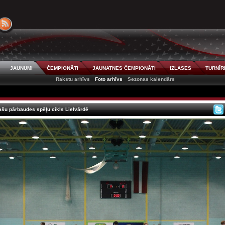
JAUNUMI
ČEMPIONĀTI
JAUNATNES ČEMPIONĀTI
IZLASES
TURNĪR
Rakstu arhīvs
Foto arhīvs
Sezonas kalendārs
zlašu pārbaudes spēļu cikls Lielvārdē