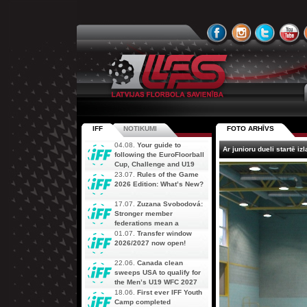
IFF
NOTIKUMI
FOTO ARHĪVS
04.08.
Your guide to
Ar junioru dueli startē i
following the EuroFloorball
Cup, Challenge and U19
AOFC Qualifiers
23.07.
Rules of the Game
simultaneously
2026 Edition: What’s New?
17.07.
Zuzana Svobodová:
Stronger member
federations mean a
stronger future for floorball
01.07.
Transfer window
2026/2027 now open!
22.06.
Canada clean
sweeps USA to qualify for
the Men’s U19 WFC 2027
18.06.
First ever IFF Youth
Camp completed