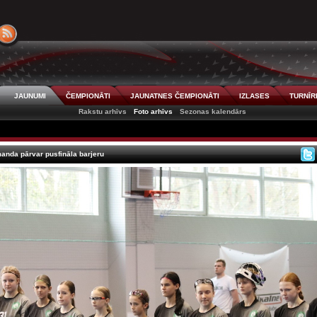
JAUNUMI
ČEMPIONĀTI
JAUNATNES ČEMPIONĀTI
IZLASES
TURNĪR
Rakstu arhīvs
Foto arhīvs
Sezonas kalendārs
nda pārvar pusfināla barjeru