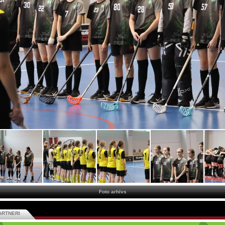
Foto arhīvs
ARTNERI