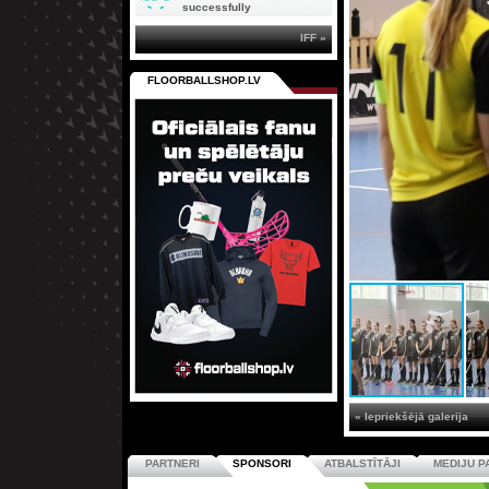
successfully
IFF »
FLOORBALLSHOP.LV
« Iepriekšējā galerija
PARTNERI
SPONSORI
ATBALSTĪTĀJI
MEDIJU P