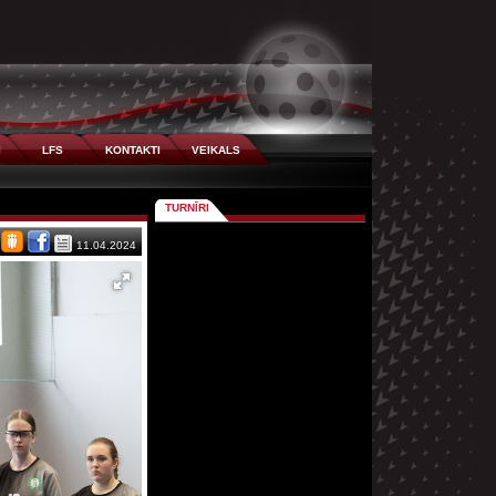
I
LFS
KONTAKTI
VEIKALS
TURNĪRI
11.04.2024