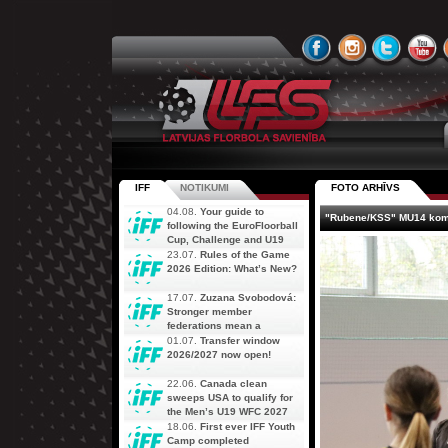
IFF
NOTIKUMI
FOTO ARHĪVS
04.08.
Your guide to
"Rubene/KSS" MU14 koma
following the EuroFloorball
Cup, Challenge and U19
AOFC Qualifiers
23.07.
Rules of the Game
simultaneously
2026 Edition: What’s New?
17.07.
Zuzana Svobodová:
Stronger member
federations mean a
stronger future for floorball
01.07.
Transfer window
2026/2027 now open!
22.06.
Canada clean
sweeps USA to qualify for
the Men’s U19 WFC 2027
18.06.
First ever IFF Youth
Camp completed