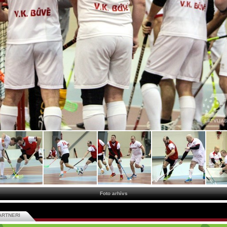
Foto arhīvs
ARTNERI