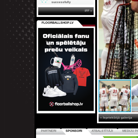
successfully
IFF »
FLOORBALLSHOP.LV
« Iepriekšējā galerija
PARTNERI
SPONSORI
ATBALSTĪTĀJI
MEDIJU P