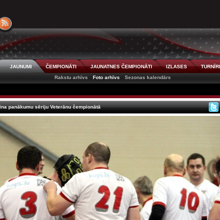
JAUNUMI
ČEMPIONĀTI
JAUNATNES ČEMPIONĀTI
IZLASES
TURNĪR
Rakstu arhīvs
Foto arhīvs
Sezonas kalendārs
rpina panākumu sēriju Veterānu čempionātā