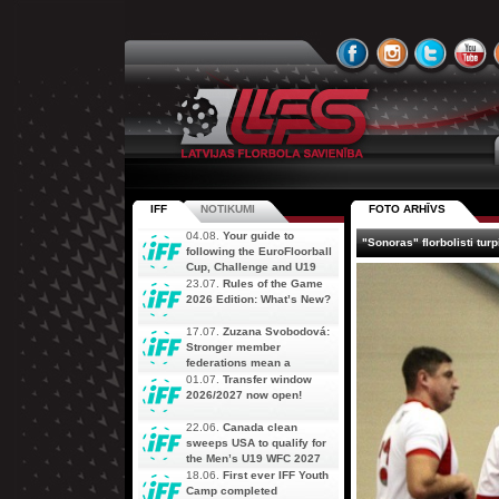
IFF
NOTIKUMI
FOTO ARHĪVS
04.08.
Your guide to
"Sonoras" florbolisti tu
following the EuroFloorball
Cup, Challenge and U19
AOFC Qualifiers
23.07.
Rules of the Game
simultaneously
2026 Edition: What’s New?
17.07.
Zuzana Svobodová:
Stronger member
federations mean a
stronger future for floorball
01.07.
Transfer window
2026/2027 now open!
22.06.
Canada clean
sweeps USA to qualify for
the Men’s U19 WFC 2027
18.06.
First ever IFF Youth
Camp completed