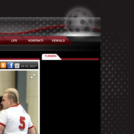
I
LFS
KONTAKTI
VEIKALS
TURNĪRI
16.01.2017