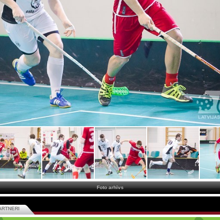
Foto arhīvs
ARTNERI