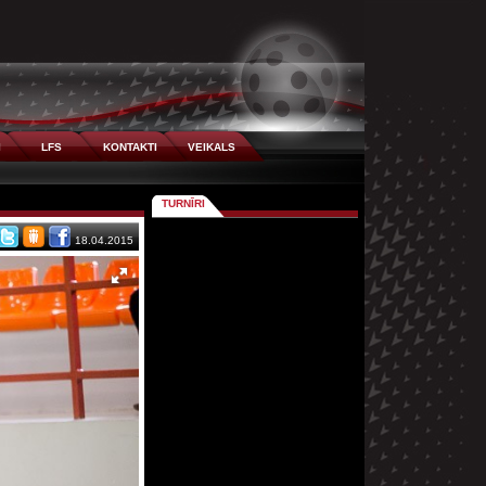
I
LFS
KONTAKTI
VEIKALS
TURNĪRI
18.04.2015