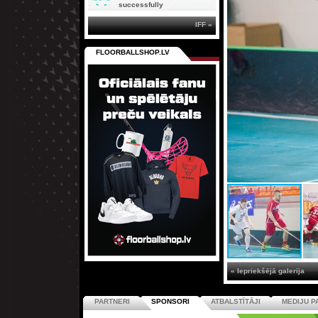
successfully
IFF »
FLOORBALLSHOP.LV
« Iepriekšējā galerija
PARTNERI
SPONSORI
ATBALSTĪTĀJI
MEDIJU P