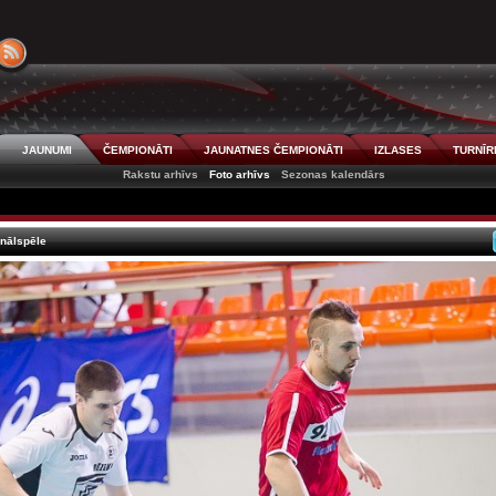
JAUNUMI
ČEMPIONĀTI
JAUNATNES ČEMPIONĀTI
IZLASES
TURNĪR
Rakstu arhīvs
Foto arhīvs
Sezonas kalendārs
inālspēle