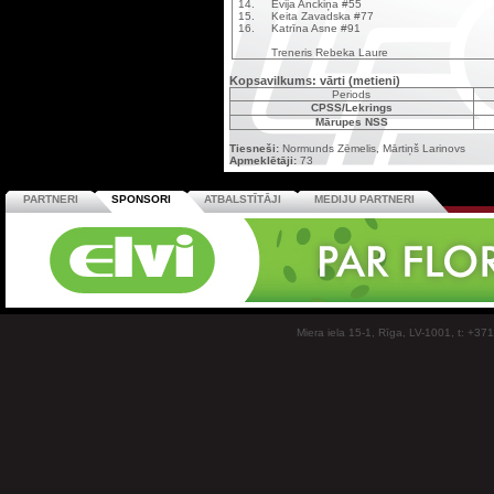
14.
Evija Anckiņa #55
15.
Keita Zavadska #77
16.
Katrīna Asne #91
Treneris Rebeka Laure
Kopsavilkums: vārti (metieni)
Periods
CPSS/Lekrings
Mārupes NSS
Tiesneši:
Normunds Zēmelis, Mārtiņš Larinovs
Apmeklētāji:
73
PARTNERI
SPONSORI
ATBALSTĪTĀJI
MEDIJU PARTNERI
Miera iela 15-1, Rīga, LV-1001, t: +37