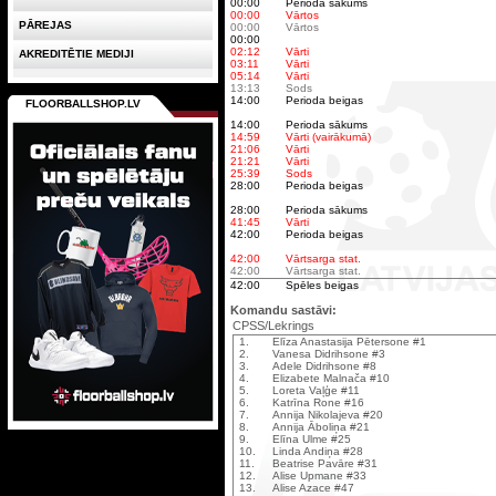
00:00
Perioda sākums
00:00
Vārtos
PĀREJAS
00:00
Vārtos
00:00
02:12
Vārti
AKREDITĒTIE MEDIJI
03:11
Vārti
05:14
Vārti
13:13
Sods
14:00
Perioda beigas
FLOORBALLSHOP.LV
14:00
Perioda sākums
14:59
Vārti (vairākumā)
21:06
Vārti
21:21
Vārti
25:39
Sods
28:00
Perioda beigas
28:00
Perioda sākums
41:45
Vārti
42:00
Perioda beigas
42:00
Vārtsarga stat.
42:00
Vārtsarga stat.
42:00
Spēles beigas
Komandu sastāvi:
CPSS/Lekrings
1.
Elīza Anastasija Pētersone #1
2.
Vanesa Didrihsone #3
3.
Adele Didrihsone #8
4.
Elizabete Malnača #10
5.
Loreta Vaļģe #11
6.
Katrīna Rone #16
7.
Annija Nikolajeva #20
8.
Annija Āboliņa #21
9.
Elīna Ulme #25
10.
Linda Andiņa #28
11.
Beatrise Pavāre #31
12.
Alise Upmane #33
13.
Alise Azace #47