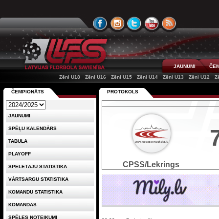
JAUNUMI
ČEM
Zēni U18
Zēni U16
Zēni U15
Zēni U14
Zēni U13
Zēni U12
Z
ČEMPIONĀTS
PROTOKOLS
JAUNUMI
SPĒĻU KALENDĀRS
TABULA
PLAYOFF
CPSS/Lekrings
SPĒLĒTĀJU STATISTIKA
VĀRTSARGU STATISTIKA
KOMANDU STATISTIKA
KOMANDAS
SPĒLES NOTEIKUMI