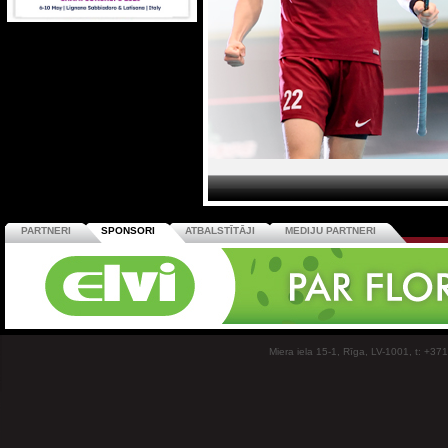
PARTNERI
SPONSORI
ATBALSTĪTĀJI
MEDIJU PARTNERI
Miera iela 15-1, Rīga, LV-1001, t: +37