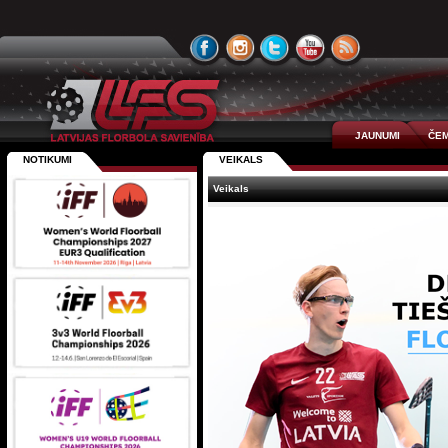
JAUNUMI
ČEM
NOTIKUMI
VEIKALS
Veikals