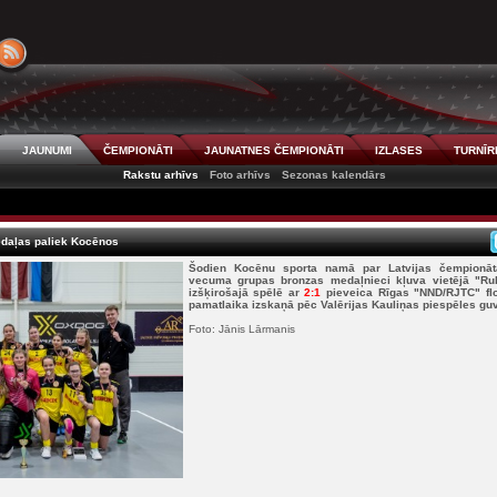
JAUNUMI
ČEMPIONĀTI
JAUNATNES ČEMPIONĀTI
IZLASES
TURNĪR
Rakstu arhīvs
Foto arhīvs
Sezonas kalendārs
daļas paliek Kocēnos
Šodien Kocēnu sporta namā par Latvijas čempionā
vecuma grupas bronzas medaļnieci kļuva vietējā "R
izšķirošajā spēlē ar
2:1
pieveica Rīgas "NND/RJTC" flo
pamatlaika izskaņā pēc Valērijas Kauliņas piespēles guv
Foto: Jānis Lārmanis