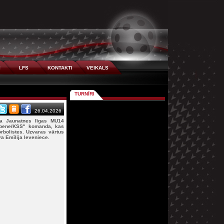
I
LFS
KONTAKTI
VEIKALS
TURNĪRI
26.04.2026
ta Jaunatnes līgas MU14
ubene/KSS" komanda, kas
rbolistes. Uzvaras vārtus
a Emīlija Ieveniece.