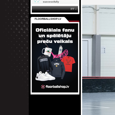
successfully
IFF »
FLOORBALLSHOP.LV