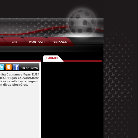
I
LFS
KONTAKTI
VEIKALS
TURNĪRI
19.04.2026
nāta Jaunatnes līgas ZU14
ietu "Rīgas Lauvas/Stars"
āvā rezultatīvu sniegumu
un divas piespēles.