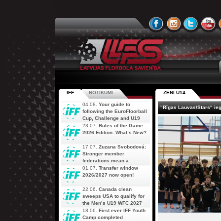
IFF
NOTIKUMI
ZĒNI U14
04.08.
Your guide to
"Rīgas Lauvas/Stars" iegū
following the EuroFloorball
Cup, Challenge and U19
AOFC Qualifiers
23.07.
Rules of the Game
simultaneously
2026 Edition: What’s New?
17.07.
Zuzana Svobodová:
Stronger member
federations mean a
stronger future for floorball
01.07.
Transfer window
2026/2027 now open!
22.06.
Canada clean
sweeps USA to qualify for
the Men’s U19 WFC 2027
18.06.
First ever IFF Youth
Camp completed