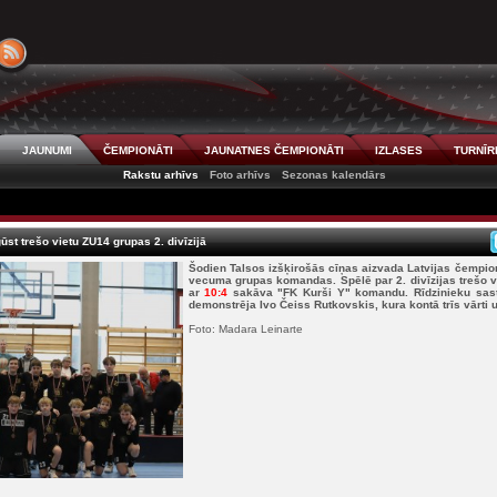
JAUNUMI
ČEMPIONĀTI
JAUNATNES ČEMPIONĀTI
IZLASES
TURNĪR
Rakstu arhīvs
Foto arhīvs
Sezonas kalendārs
st trešo vietu ZU14 grupas 2. divīzijā
Šodien Talsos izšķirošās cīņas aizvada Latvijas čempio
vecuma grupas komandas. Spēlē par 2. divīzijas trešo v
ar
10:4
sakāva "FK Kurši Y" komandu. Rīdzinieku sast
demonstrēja Ivo Čeiss Rutkovskis, kura kontā trīs vārti 
Foto: Madara Leinarte