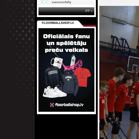
successfully
IFF »
FLOORBALLSHOP.LV