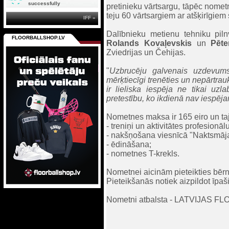
successfully
pretinieku vārtsargu, tāpēc nomet
teju 60 vārtsargiem ar atšķirīgie
IFF »
Dalībnieku metienu tehniku piln
FLOORBALLSHOP.LV
Rolands Kovaļevskis
un
Pēte
Zviedrijas un Čehijas.
"
Uzbrucēju galvenais uzdevums 
mērķtiecīgi trenēties un nepārtrauk
ir lieliska iespēja ne tikai uzl
pretestību, ko ikdienā nav iespēj
Nometnes maksa ir 165 eiro un tajā
- treniņi un aktivitātes profesionāl
- nakšņošana viesnīcā "Naktsmāj
- ēdināšana;
- nometnes T-krekls.
Nometnei aicinām pieteikties bē
Pieteikšanās notiek aizpildot īpaš
Nometni atbalsta - LATVIJAS 