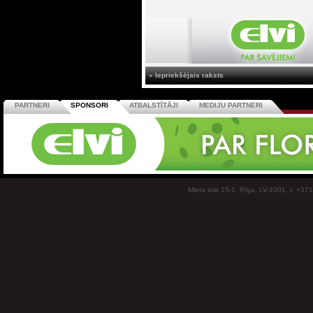
« Iepriekšējais raksts
PARTNERI
SPONSORI
ATBALSTĪTĀJI
MEDIJU PARTNERI
Miera iela 15-1, Rīga, LV-1001, t: +37