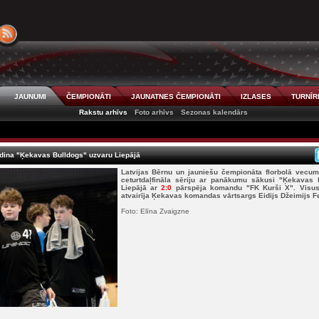
JAUNUMI
ČEMPIONĀTI
JAUNATNES ČEMPIONĀTI
IZLASES
TURNĪR
Rakstu arhīvs
Foto arhīvs
Sezonas kalendārs
ldina "Ķekavas Bulldogs" uzvaru Liepājā
Latvijas Bērnu un jauniešu čempionāta florbolā vecum
ceturtdaļfināla sēriju ar panākumu sākusi "Ķekavas 
Liepājā ar
2:0
pārspēja komandu "FK Kurši X". Visus 
atvairīja Ķekavas komandas vārtsargs Eidijs Džeimijs F
Foto: Elīna Zvaigzne