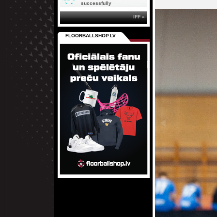
successfully
IFF »
FLOORBALLSHOP.LV