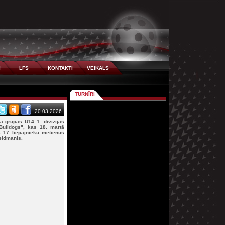
I
LFS
KONTAKTI
VEIKALS
TURNĪRI
20.03.2026
a grupas U14 1. divīzijas
Bulldogs", kas 18. martā
17 liepājnieku metienus
eldmanis.