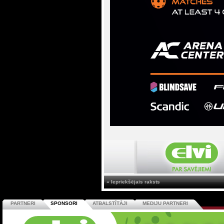
« Iepriekšējais raksts
PARTNERI
SPONSORI
ATBALSTĪTĀJI
MEDIJU PARTNERI