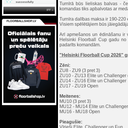
successfully
Turnīrā būs lieliskas balvas - 
komandas tiks apbalvotas ar medaļ
IFF »
Turnīra dalības maksa ir 190-220
FLOORBALLSHOP.LV
Visiem spēlētājiem būs jāiegādājas 
Arī apmešanos un ēdināšanu ir vi
Helsinki Floorball Cup gadu no 
padarīts komandām.
"Helsinki Floorball Cup 2026" 
Zēni:
ZU8 - ZU9 (3 pret 3)
ZU10 - ZU13 Elite un Challenger (
ZU14 - ZU16 Elite un Challenger
ZU17 - ZU19 Open
Meitenes:
MU10 (3 pret 3)
MU12 - MU14 Elite un Challenger 
MU16 - MU18 Open
Pieagušie:
Vīrieši Elite, Challenger un Fun