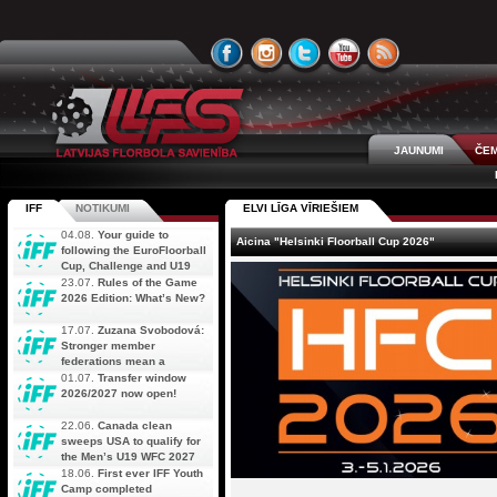
JAUNUMI
ČEM
IFF
NOTIKUMI
ELVI LĪGA VĪRIEŠIEM
04.08.
Your guide to
Aicina "Helsinki Floorball Cup 2026"
following the EuroFloorball
Cup, Challenge and U19
AOFC Qualifiers
23.07.
Rules of the Game
simultaneously
2026 Edition: What’s New?
17.07.
Zuzana Svobodová:
Stronger member
federations mean a
stronger future for floorball
01.07.
Transfer window
2026/2027 now open!
22.06.
Canada clean
sweeps USA to qualify for
the Men’s U19 WFC 2027
18.06.
First ever IFF Youth
Camp completed