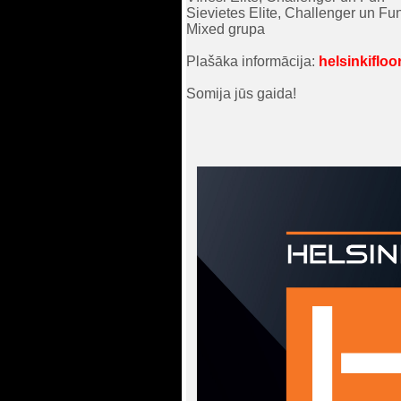
Sievietes Elite, Challenger un Fu
Mixed grupa
Plašāka informācija:
helsinkifloo
Somija jūs gaida!