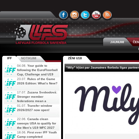
JAUNUMI
ČEM
IFF
NOTIKUMI
ZĒNI U18
04.08.
Your guide to
"Mily" kļūst par Jaunatnes florbola līgas partner
following the EuroFloorball
Cup, Challenge and U19
AOFC Qualifiers
23.07.
Rules of the Game
simultaneously
2026 Edition: What’s New?
17.07.
Zuzana Svobodová:
Stronger member
federations mean a
stronger future for floorball
01.07.
Transfer window
2026/2027 now open!
22.06.
Canada clean
sweeps USA to qualify for
the Men’s U19 WFC 2027
18.06.
First ever IFF Youth
Camp completed