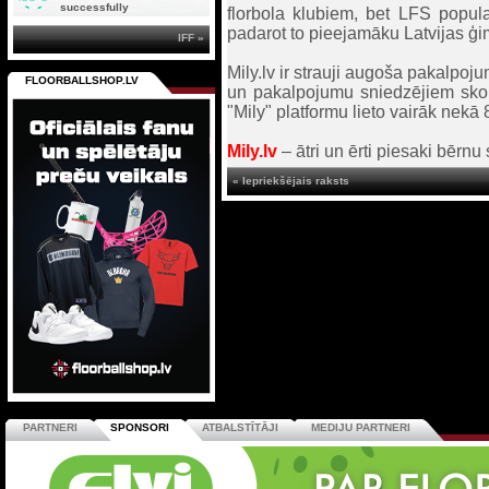
successfully
florbola klubiem, bet LFS popula
padarot to pieejamāku Latvijas ģi
IFF »
Mily.lv ir strauji augoša pakalpoj
FLOORBALLSHOP.LV
un pakalpojumu sniedzējiem skol
"Mily" platformu lieto vairāk nekā
Mily.lv
– ātri un ērti piesaki bērn
« Iepriekšējais raksts
PARTNERI
SPONSORI
ATBALSTĪTĀJI
MEDIJU PARTNERI