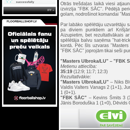
successfully
Otrās trešdaļas laikā viesi atjau
izvirzīja "FBK SĀC". Pēdējā peri
IFF »
golam, nodrošinot komandai "Mast
FLOORBALLSHOP.LV
Par labāko spēlētāju uzvarētāju s
pa diviem punktiem arī Krišj
Aizupietim, bet rezultatīvākais
spēlētāja balvu saņēma "hat-trick
kontā. Pēc šīs uzvaras "Masters 
"FBK SĀC" joprojām tikai seši punk
"Masters Ulbroka/LU" – "FBK S
Metienu attiecība:
35:19
(12:9; 11:7; 12:3)
Rezultatīvākie:
"Masters Ulbroka/LU"
– Niks Blu
Valdis Valters Vanags 2 (1+1), Jur
1 (0+1).
"FBK SĀC"
– Kevins Šmits 3 (3
Jānis Boroduška 1 (1+0), Dēvids Os