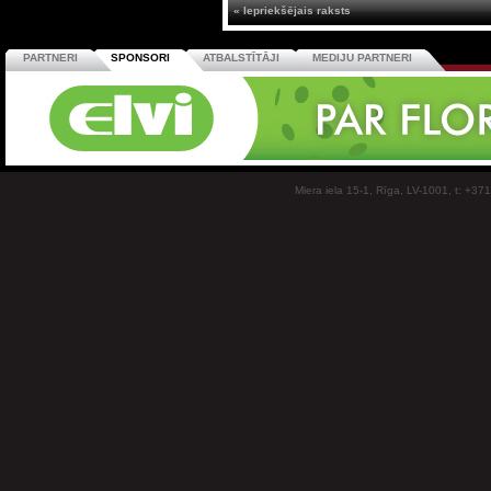
« Iepriekšējais raksts
PARTNERI
SPONSORI
ATBALSTĪTĀJI
MEDIJU PARTNERI
Miera iela 15-1, Rīga, LV-1001, t: +37