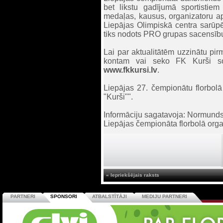
bet likstu gadījumā sportisti
medaļas, kausus, organizatoru apb
Liepājas Olimpiskā centra sarūpē
tiks nodots PRO grupas sacensību
Lai par aktualitātēm uzzinātu pi
kontam vai seko FK Kurši soc
www.fkkursi.lv
.
Liepājas 27. čempionātu florbolā 
"Kurši"".
Informāciju sagatavoja: Normund
Liepājas čempionāta florbolā orga
« Iepriekšējais raksts
PARTNERI
SPONSORI
ATBALSTĪTĀJI
MEDIJU PARTNERI