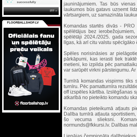
successfully
jauninājumiem. Tas būs vienas d
laukumos būs gatavs uzņemt līdz
IFF »
vārtsargiem, uz samazināta lauk
FLOORBALLSHOP.LV
Komandas startēs divās - PRO 
spēlētājus bez ierobežojumiem, 
spēlētāji 2024./2025. gada sezon
līgas, kā arī citu valstu spēcīgā
Spēles norisināsies ar pielāgoti
pārkāpumi, kas ierasti tiek trak
metieni, ko izpilda pēc pamatlai
var sarūpēt virkni pārsteigumu. A
Turnīrā komandas vispirms tiks 
turnīru. Pēc pamatturnīra rezultā
off izspēles kārtība. Izslēgšanas 
atkarībā no pieteikto komandu ska
Komandas pieteikumā atļauts piet
Dalība turnīrā atļauta sportistie
šo vecuma slieksni. Komand
normunds@fkkursi.lv. Dalības m
Liepājas čempionāta dalībniekus v