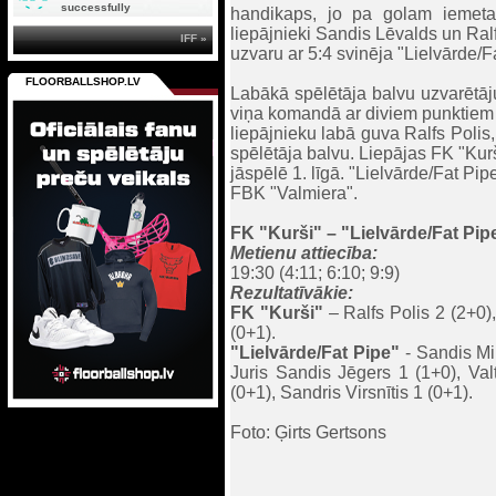
successfully
handikaps, jo pa golam iemeta
liepājnieki Sandis Lēvalds un Ral
IFF »
uzvaru ar 5:4 svinēja "Lielvārde/F
FLOORBALLSHOP.LV
Labākā spēlētāja balvu uzvarētāj
viņa komandā ar diviem punktiem 
liepājnieku labā guva Ralfs Polis
spēlētāja balvu. Liepājas FK "Ku
jāspēlē 1. līgā. "Lielvārde/Fat Pipe
FBK "Valmiera".
FK "Kurši" – "Lielvārde/Fat Pipe
Metienu attiecība:
19:30 (4:11; 6:10; 9:9)
Rezultatīvākie:
FK "Kurši"
– Ralfs Polis 2 (2+0)
(0+1).
"Lielvārde/Fat Pipe"
- Sandis Mih
Juris Sandis Jēgers 1 (1+0), Val
(0+1), Sandris Virsnītis 1 (0+1).
Foto: Ģirts Gertsons