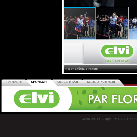
« Iepriekšējais raksts
PARTNERI
SPONSORI
ATBALSTĪTĀJI
MEDIJU PARTNERI
Miera iela 15-1, Rīga, LV-1001, t: +37