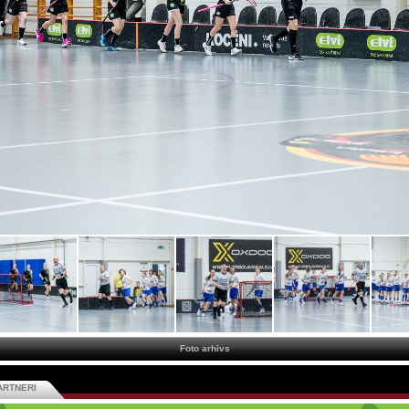
Foto arhīvs
ARTNERI