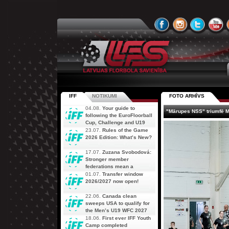
IFF
NOTIKUMI
FOTO ARHĪVS
04.08.
Your guide to
"Mārupes NSS" triumfē M
following the EuroFloorball
Cup, Challenge and U19
AOFC Qualifiers
23.07.
Rules of the Game
simultaneously
2026 Edition: What’s New?
17.07.
Zuzana Svobodová:
Stronger member
federations mean a
stronger future for floorball
01.07.
Transfer window
2026/2027 now open!
22.06.
Canada clean
sweeps USA to qualify for
the Men’s U19 WFC 2027
18.06.
First ever IFF Youth
Camp completed