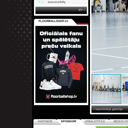
successfully
IFF »
FLOORBALLSHOP.LV
« Iepriekšējā galerija
PARTNERI
SPONSORI
ATBALSTĪTĀJI
MEDIJU P