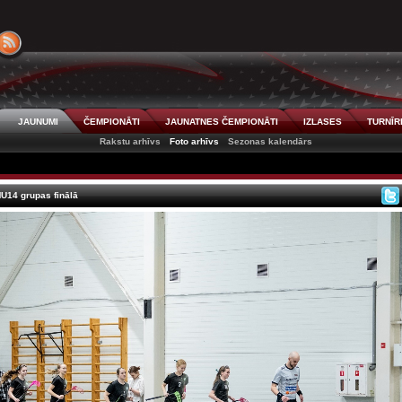
JAUNUMI
ČEMPIONĀTI
JAUNATNES ČEMPIONĀTI
IZLASES
TURNĪR
Rakstu arhīvs
Foto arhīvs
Sezonas kalendārs
U14 grupas finālā