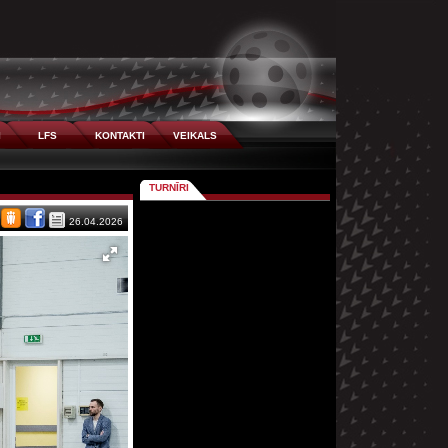
I
LFS
KONTAKTI
VEIKALS
TURNĪRI
26.04.2026