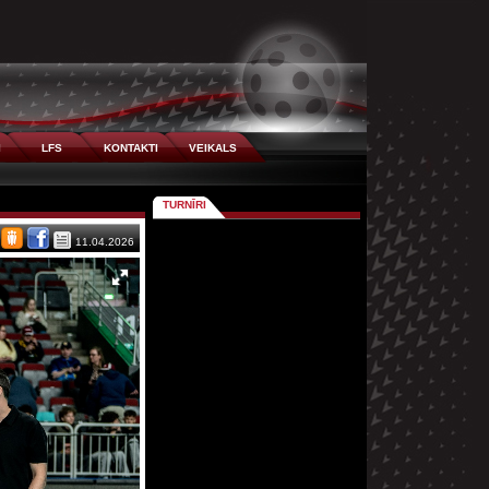
I
LFS
KONTAKTI
VEIKALS
TURNĪRI
11.04.2026