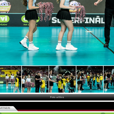
Foto arhīvs
ARTNERI