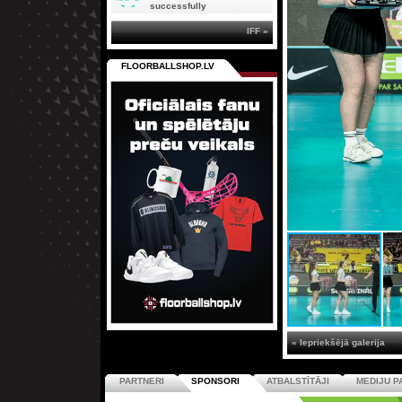
successfully
IFF »
FLOORBALLSHOP.LV
« Iepriekšējā galerija
PARTNERI
SPONSORI
ATBALSTĪTĀJI
MEDIJU P