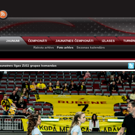
JAUNUMI
ČEMPIONĀTI
JAUNATNES ČEMPIONĀTI
IZLASES
TURNĪR
Rakstu arhīvs
Foto arhīvs
Sezonas kalendārs
Jaunatnes līgas ZU11 grupas komandas